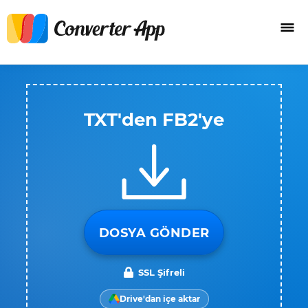
TXT'den FB2'ye
DOSYA GÖNDER
SSL Şifreli
Drive'dan içe aktar