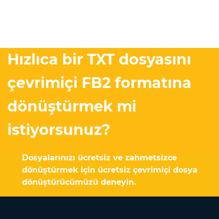
Hızlıca bir TXT dosyasını
çevrimiçi FB2 formatına
dönüştürmek mi
istiyorsunuz?
Dosyalarınızı ücretsiz ve zahmetsizce
dönüştürmek için ücretsiz çevrimiçi dosya
dönüştürücümüzü deneyin.