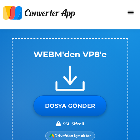
WEBM'den VP8'e
DOSYA GÖNDER
SSL Şifreli
Drive'dan içe aktar