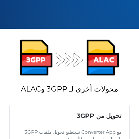
محولات أخرى لـ 3GPP وALAC
تحويل من 3GPP
مع Converter App تستطيع تحويل ملفات 3GPP
إلى العديد من الصيغ الأخرى: