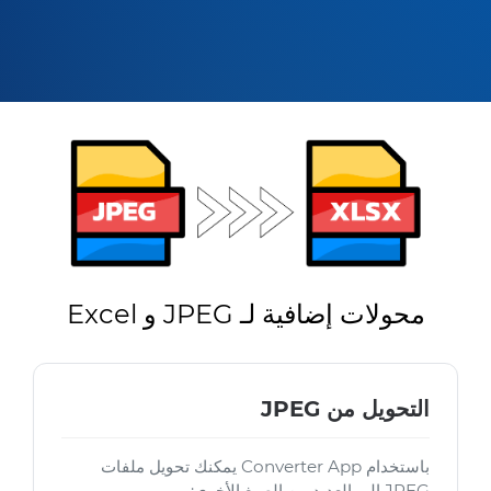
محولات إضافية لـ JPEG و Excel
التحويل من JPEG
باستخدام Converter App يمكنك تحويل ملفات
JPEG إلى العديد من الصيغ الأخرى: