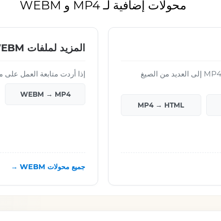
محولات إضافية لـ MP4 و WEBM
المزيد لملفات WEBM
باستخدام Converter App يمكنك تحويل ملفات MP4 إلى العديد من الصيغ
إذا أردت متابعة العمل على ملف WEBM النهائي،
WEBM → MP4
MP4 → HTML
جميع محولات WEBM →