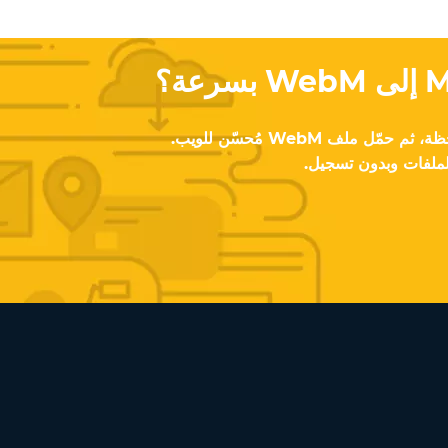
ارفع الفيديو الخاص بك، انتظر لحظة، ثم حمّل ملف WebM مُحسّن للويب.
لملفات وبدون تسجيل.