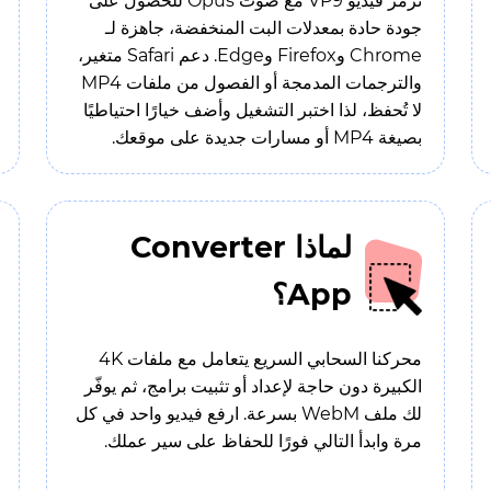
نرمّز فيديو VP9 مع صوت Opus للحصول على
جودة حادة بمعدلات البت المنخفضة، جاهزة لـ
Chrome وFirefox وEdge. دعم Safari متغير،
والترجمات المدمجة أو الفصول من ملفات MP4
لا تُحفظ، لذا اختبر التشغيل وأضف خيارًا احتياطيًا
بصيغة MP4 أو مسارات جديدة على موقعك.
لماذا Converter
App؟
محركنا السحابي السريع يتعامل مع ملفات 4K
الكبيرة دون حاجة لإعداد أو تثبيت برامج، ثم يوفّر
لك ملف WebM بسرعة. ارفع فيديو واحد في كل
مرة وابدأ التالي فورًا للحفاظ على سير عملك.