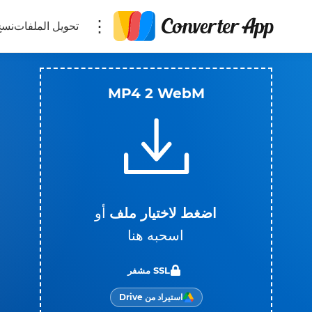
تحويل الملفات
نسخ
MP4 2 WebM
اضغط لاختيار ملف
أو
اسحبه هنا
SSL مشفر
استيراد من Drive