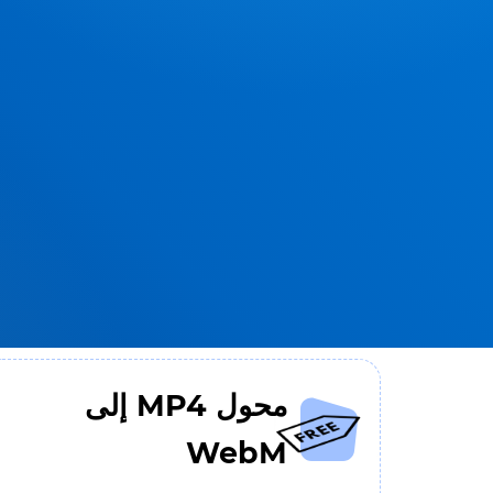
محول MP4 إلى
WebM