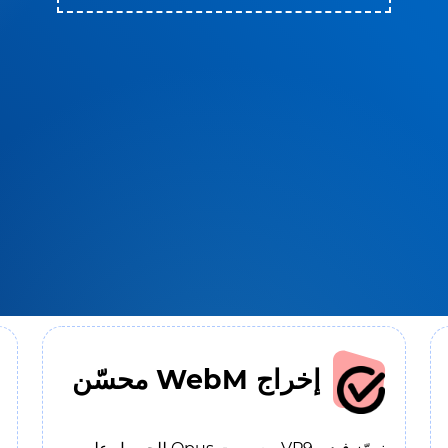
إخراج WebM محسّن