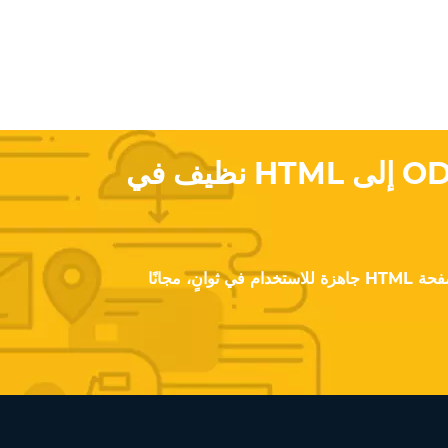
حوّل مستندات ODT إلى HTML نظيف في
ارفع ملف ODT واحصل على صفحة HTML جاهزة للاستخدام في ثوانٍ، مجانًا