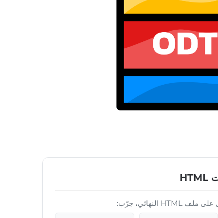
HT
H النهائي، جرّب: