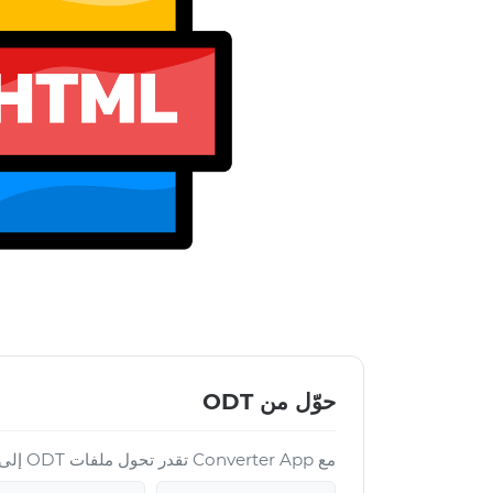
حوّل من ODT
مع Converter App تقدر تحول ملفات ODT إلى عدة صيغ أخرى: