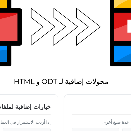
محولات إضافية لـ ODT و HTML
خيارات إضافية لملفات ML
إذا أردت الاستمرار في العمل على ملف TML