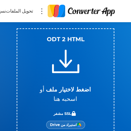
تحويل الملفات
نسخ
ODT 2 HTML
اضغط لاختيار ملف
أو
اسحبه هنا
SSL مشفر
استيراد من Drive