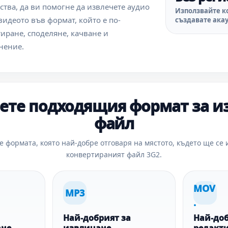
тва, да ви помогне да извлечете аудио
Използвайте ко
видеото във формат, който е по-
създавате акау
иране, споделяне, качване и
нение.
ете подходящия формат за и
файл
е формата, която най-добре отговаря на мястото, където ще се 
конвертираният файл 3G2.
MOV
MP3
.
Най-добрият за
Най-доб