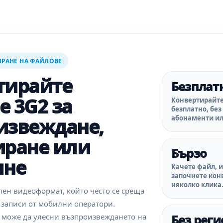
РАНЕ НА ФАЙЛОВЕ
тирайте
Безплат
 3G2 за
Конвертирайт
безплатно, без
извеждане,
абонаменти ил
иране или
Бързо
яне
Качете файл, 
започнете кон
няколко клика
лен видеоформат, който често се среща
 записи от мобилни оператори.
 може да улесни възпроизвеждането на
Без рег