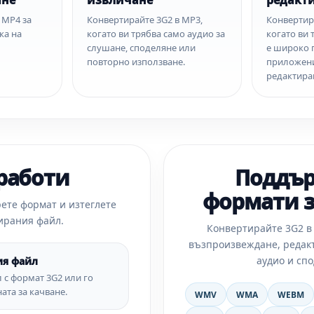
ане
извличане
редакт
 MP4 за
Конвертирайте 3G2 в MP3,
Конвертир
ка на
когато ви трябва само аудио за
когато ви 
слушане, споделяне или
е широко 
повторно използване.
приложени
редактира
работи
Поддъ
формати з
ете формат и изтеглете
ирания файл.
Конвертирайте 3G2 в
възпроизвеждане, редак
аудио и спо
ия файл
 с формат 3G2 или го
ата за качване.
WMV
WMA
WEBM