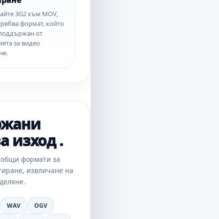
иране
айте 3G2 към MOV,
трябва формат, който
поддържан от
ята за видео
не.
ржани
а изход .
 общи формати за
тиране, извличане на
деляне.
WAV
OGV