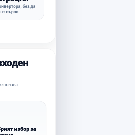
нвертора, без да
нт първо.
зходен
използва
рият избор за