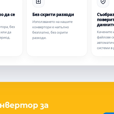
о да се
Без скрити разходи
Съобраз
поверит
Използването на нашите
даннит
тора, без
конвертори е напълно
Качените 
 или да
безплатно, без скрити
файлове с
ериод.
разходи.
автоматич
системи в 
нвертор за