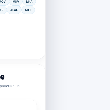
MOV
MKV
M4A
MR
ALAC
AIFF
ве
хранение на