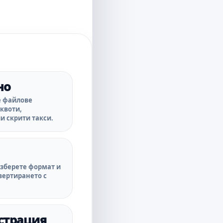
но
е файлове
 квоти,
и скрити такси.
изберете формат и
вертирането с
.
истрация