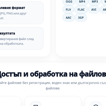
OGG
MP4
MP3
елевия формат
FLV
FLAC
AVI
A
 JPG, PNG или друг
AAC
3GP
ат.
езултата
нвертирания файл след
на обработката.
остъп и обработка на файло
йте файлове без регистрация, воден знак или дългосрочно съ
файлове.