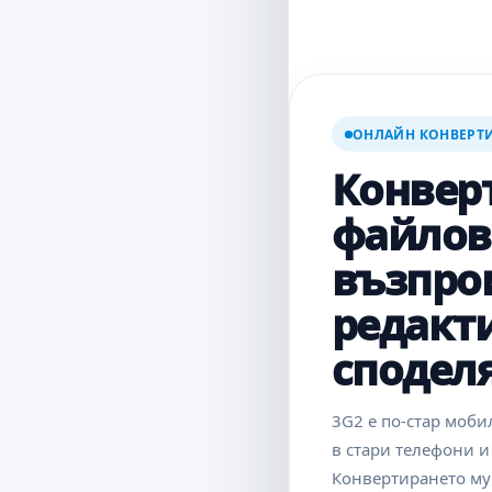
ОНЛАЙН КОНВЕРТИ
Конвер
файлове
възпро
редакт
сподел
3G2 е по-стар моби
в стари телефони и
Конвертирането му