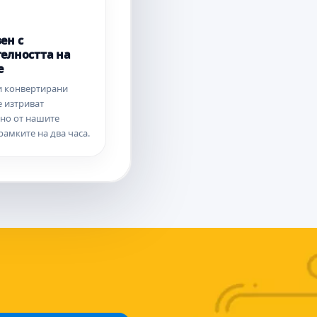
ен с
елността на
е
и конвертирани
е изтриват
но от нашите
рамките на два часа.