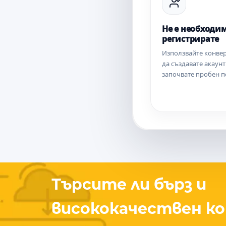
Не е необходим
регистрирате
Използвайте конвер
да създавате акаунт
започвате пробен п
Търсите ли бърз и
висококачествен ко