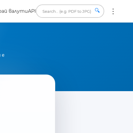
🔍
ай валути
API
 е