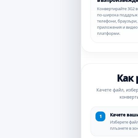
възпроизвежд
Конвертирайте 3G2 в
по-широка поддръж
телефони, браузъри,
приложения и видео
платформи.
Как 
Качете файл, избер
конверт
Качете ваш
Изберете файл
плъзнете в зон