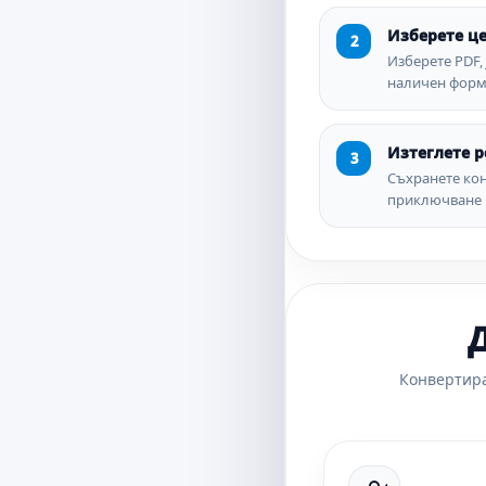
Изберете ц
Изберете PDF,
наличен форм
Изтеглете р
Съхранете ко
приключване 
Д
Конвертира