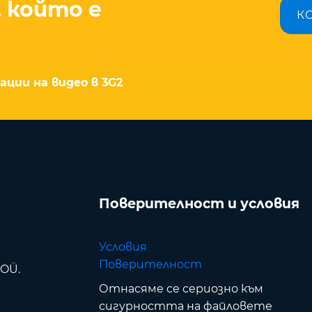
, който е
К
?
ции на видео в 3G2
Поверителност и условия
Условия
Поверителност
 OÜ.
Отнасяме се сериозно към
сигурността на файловете