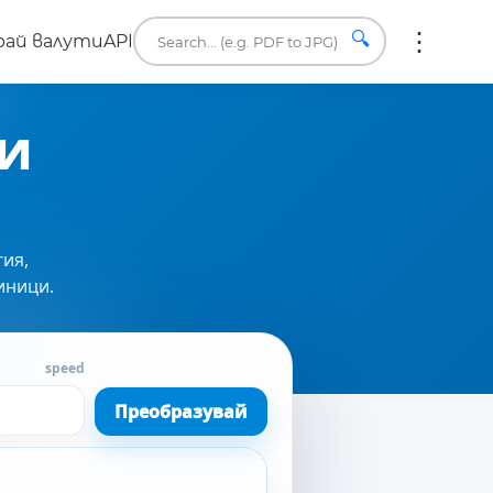
🔍
ай валути
API
и
гия,
иници.
speed
Преобразувай