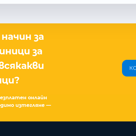
начин за
иници за
всякакви
К
ици?
безплатен онлайн
ходимо изтегляне —