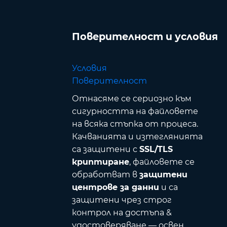
Поверителност и условия
Условия
Поверителност
а
Отнасяме се сериозно към
сигурността на файловете
на всяка стъпка от процеса.
Качванията и изтеглянията
са защитени с
SSL/TLS
криптиране
, файловете се
обработват в
защитени
центрове за данни
и са
защитени чрез строг
контрол на достъпа &
удостоверяване — освен