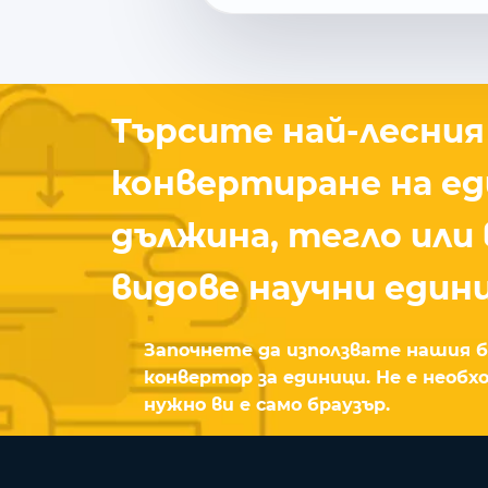
Търсите най-лесния 
конвертиране на ед
дължина, тегло или 
видове научни един
Започнете да използвате нашия 
конвертор за единици. Не е необ
нужно ви е само браузър.