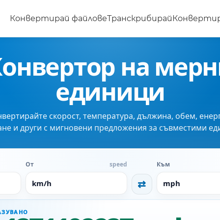
Конвертирай файлове
Транскрибирай
Конвертир
Конвертор на мерн
единици
вертирайте скорост, температура, дължина, обем, енер
ане и други с мигновени предложения за съвместими ед
От
speed
Към
⇄
АЗУВАНО