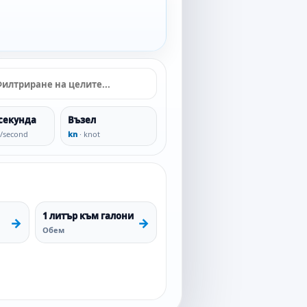
 секунда
Възел
t/second
kn
· knot
1 литър към галони
→
→
Обем