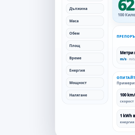
62
Дължина
100 Кило
Маса
Обем
ПРЕПОР
Площ
Метри 
Време
m/s
· m/s
Енергия
ОПИТАЙТ
Мощност
Примерит
100 km
Налягане
скорост
1 kWh 
енергия