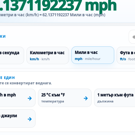
.1371192237 mph
метри в час (km/h) = 62.1371192237 Мили в час (mph)
ЪКИ
Мили в час
в секунда
Километри в час
Фута в
mph
· mile/hour
km/h
· km/h
ft/s
· foo
Е ЕДИН
е се конвертират веднага.
/h в mph
25 °C към °F
1 метър към фута
→
→
температура
дължина
в джаули
→