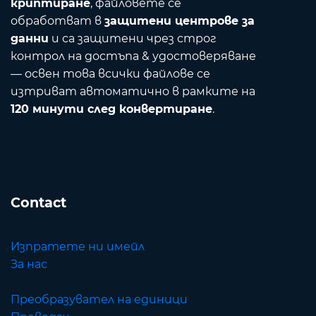
криптиране
, файловете се
обработват в
защитени центрове за
данни
и са защитени чрез строг
контрол на достъпа & удостоверяване
— освен това всички файлове се
изтриват автоматично в рамките на
120 минути след конвертиране
.
Contact
Изпратете ни имейл
За нас
Преобразувател на единици