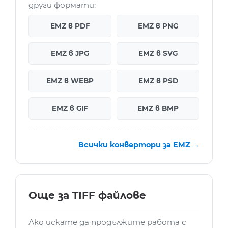
други формати:
EMZ в PDF
EMZ в PNG
EMZ в JPG
EMZ в SVG
EMZ в WEBP
EMZ в PSD
EMZ в GIF
EMZ в BMP
Всички конвертори за EMZ →
Още за TIFF файлове
Ако искате да продължите работа с