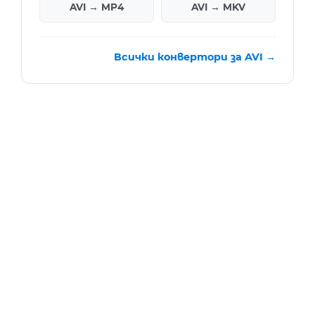
AVI → MP4
AVI → MKV
Всички конвертори за AVI →