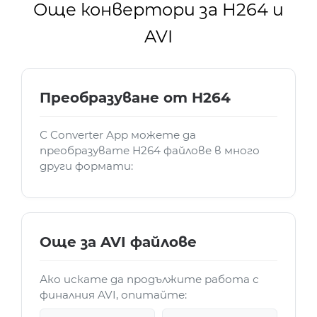
Още конвертори за H264 и
AVI
Преобразуване от H264
С Converter App можете да
преобразувате H264 файлове в много
други формати:
Още за AVI файлове
Ако искате да продължите работа с
финалния AVI, опитайте: