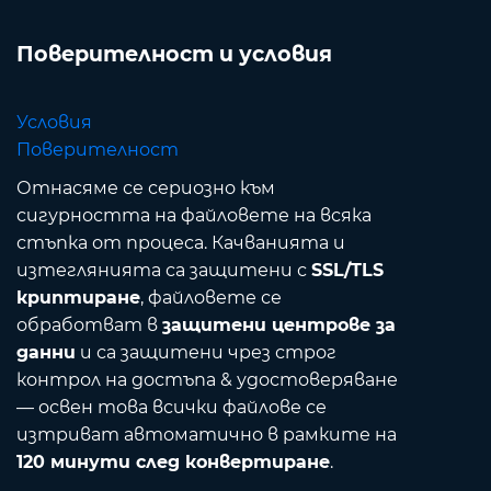
Поверителност и условия
Условия
Поверителност
Отнасяме се сериозно към
сигурността на файловете на всяка
стъпка от процеса. Качванията и
изтеглянията са защитени с
SSL/TLS
криптиране
, файловете се
обработват в
защитени центрове за
данни
и са защитени чрез строг
контрол на достъпа & удостоверяване
— освен това всички файлове се
изтриват автоматично в рамките на
120 минути след конвертиране
.