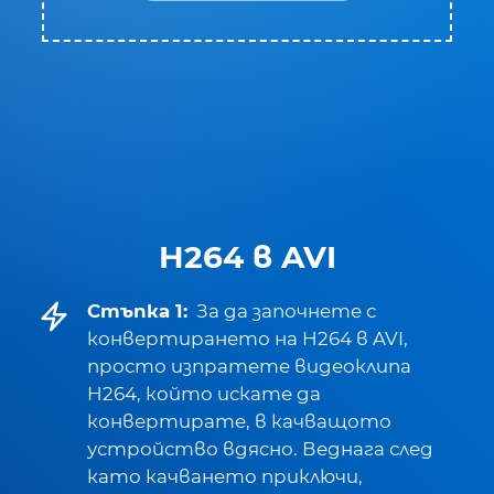
H264 в AVI
Стъпка 1:
За да започнете с
конвертирането на H264 в AVI,
просто изпратете видеоклипа
H264, който искате да
конвертирате, в качващото
устройство вдясно. Веднага след
като качването приключи,