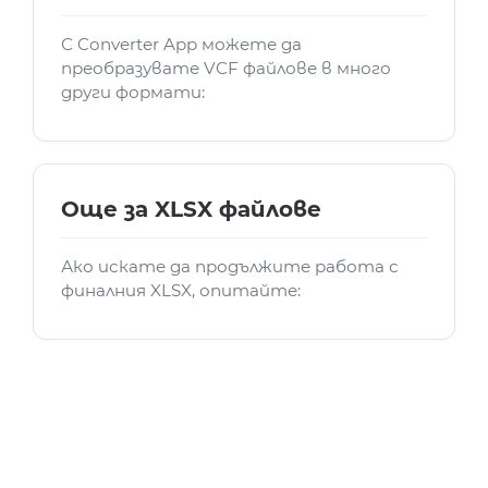
С Converter App можете да
преобразувате VCF файлове в много
други формати:
Още за XLSX файлове
Ако искате да продължите работа с
финалния XLSX, опитайте: