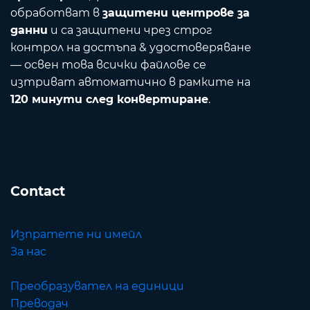
обработват в
защитени центрове за
данни
и са защитени чрез строг
контрол на достъпа & удостоверяване
— освен това всички файлове се
изтриват автоматично в рамките на
120 минути след конвертиране
.
Contact
Изпратете ни имейл
За нас
Преобразувател на единици
Преводач