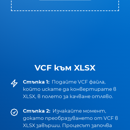
VCF към XLSX
Стъпка 1:
Подайте VCF файла,
който искате да конвертирате в
XLSX, в полето за качване отляво.
Стъпка 2:
Изчакайте момент,
докато преобразуването от VCF в
XLSX завърши. Процесът започва