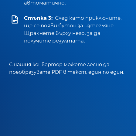
автоматично.
Стъпка 3:
След като приключите,
ще се появи бутон за изтегляне.
Щракнете върху него, за да
получите резултата.
С нашия конвертор можете лесно да
преобразувате PDF в текст, един по един.