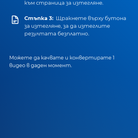
към страница за изтегляне.
Стъпка 3:
Щракнете върху бутона
за изтегляне, за да изтеглите
резултата безплатно.
Можете да качвате и конвертирате 1
видео в даден момент.