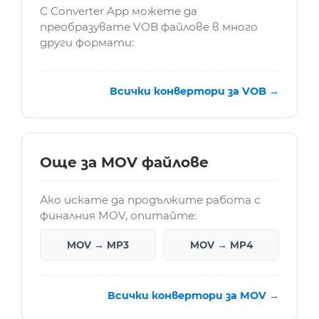
С Converter App можете да
преобразувате VOB файлове в много
други формати:
Всички конвертори за VOB →
Още за MOV файлове
Ако искате да продължите работа с
финалния MOV, опитайте:
MOV → MP3
MOV → MP4
Всички конвертори за MOV →