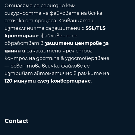
Отнасяме се сериозно към
сигурността на файловете на всяка
стъпка от процеса. Качванията и
изтеглянията са защитени с
SSL/TLS
криптиране
, файловете се
обработват в
защитени центрове за
данни
и са защитени чрез строг
контрол на достъпа & удостоверяване
— освен това всички файлове се
изтриват автоматично в рамките на
120 минути след конвертиране
.
Contact