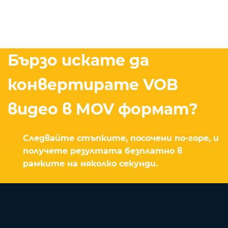
Бързо искате да
конвертирате VOB
видео в MOV формат?
Следвайте стъпките, посочени по-горе, и
получете резултата безплатно в
рамките на няколко секунди.