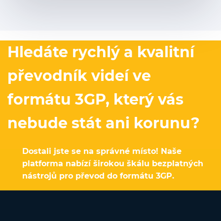
Hledáte rychlý a kvalitní
převodník videí ve
formátu 3GP, který vás
nebude stát ani korunu?
Dostali jste se na správné místo! Naše
platforma nabízí širokou škálu bezplatných
nástrojů pro převod do formátu 3GP.