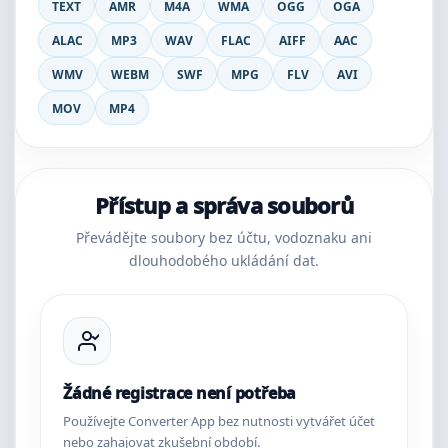
TEXT
AMR
M4A
WMA
OGG
OGA
ALAC
MP3
WAV
FLAC
AIFF
AAC
WMV
WEBM
SWF
MPG
FLV
AVI
MOV
MP4
Přístup a správa souborů
Převádějte soubory bez účtu, vodoznaku ani
dlouhodobého ukládání dat.
Žádné registrace není potřeba
Používejte Converter App bez nutnosti vytvářet účet
nebo zahajovat zkušební období.