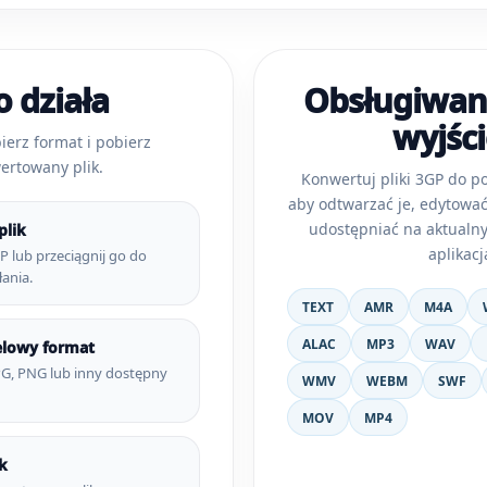
o działa
Obsługiwan
wyjśc
bierz format i pobierz
ertowany plik.
Konwertuj pliki 3GP do p
aby odtwarzać je, edytować
udostępniać na aktualny
plik
aplikacj
P lub przeciągnij go do
ania.
TEXT
AMR
M4A
ALAC
MP3
WAV
elowy format
PG, PNG lub inny dostępny
WMV
WEBM
SWF
MOV
MP4
k