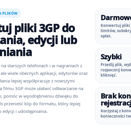
A PLIKÓW
Darmow
uj pliki 3GP do
Konwertuj pliki
limitów, subskry
nia, edycji lub
opłat.
niania
Szybki
Prześlij plik, wy
na starszych telefonach i w nagraniach z
rozpocznij konw
ale wiele obecnych aplikacji, edytorów oraz
kliknięć.
łania lepiej współpracuje z nowszymi
a filmu 3GP może ułatwić odtwarzanie na
Brak kon
h, pomóc w wyodrębnieniu dźwięku do
rejestracj
 przenieść klip do formatu, który lepiej
 edycji i udostępniania.
Korzystaj z kon
konieczności tw