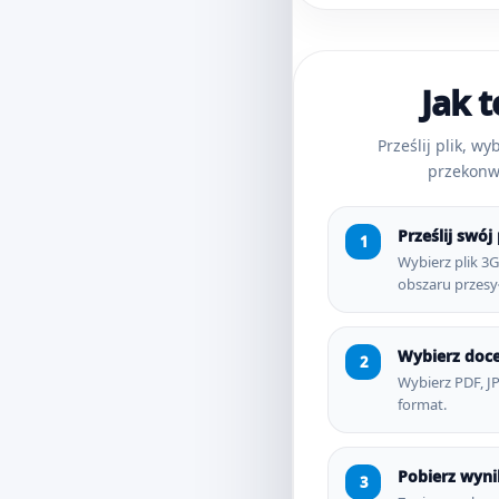
Jak t
Prześlij plik, wy
przekonw
Prześlij swój 
Wybierz plik 3G
obszaru przesył
Wybierz doc
Wybierz PDF, J
format.
Pobierz wyni