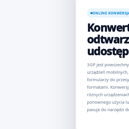
ONLINE KONWERSJ
Konwert
odtwarza
udostęp
3GP jest powszechny 
urządzeń mobilnych, 
formularzy do przesy
formatami. Konwersj
różnych urządzeniac
ponownego użycia lub
pasuje do narzędzi do