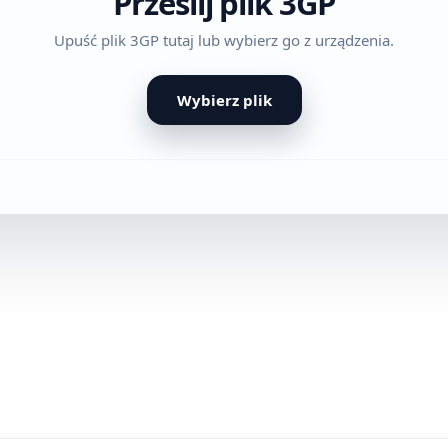
Prześlij plik 3GP
Upuść plik 3GP tutaj lub wybierz go z urządzenia.
Wybierz plik