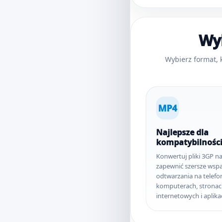
Wyb
Wybierz format, 
MP4
Najlepsze dla
kompatybilnośc
Konwertuj pliki 3GP n
zapewnić szersze wspa
odtwarzania na telefo
komputerach, strona
internetowych i aplika