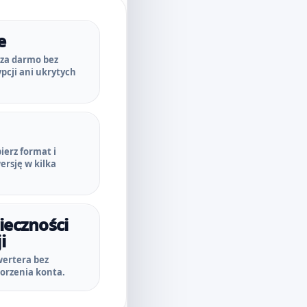
e
 za darmo bez
pcji ani ukrytych
bierz format i
ersję w kilka
ieczności
i
wertera bez
orzenia konta.