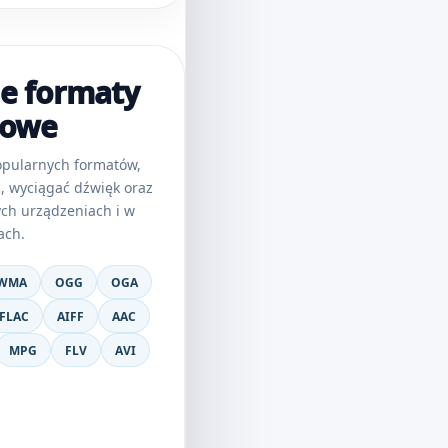
e formaty
iowe
opularnych formatów,
, wyciągać dźwięk oraz
ch urządzeniach i w
ach.
WMA
OGG
OGA
FLAC
AIFF
AAC
MPG
FLV
AVI