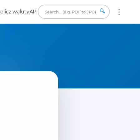
🔍
elicz waluty
API