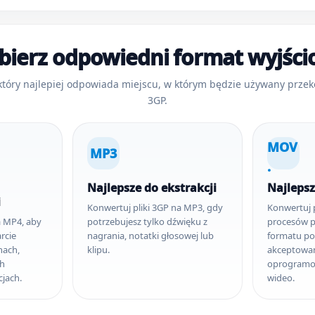
ierz odpowiedni format wyjśc
który najlepiej odpowiada miejscu, w którym będzie używany prze
3GP.
MOV
MP3
.
Najlepsze do ekstrakcji
Najlepsz
i
Konwertuj pliki 3GP na MP3, gdy
Konwertuj 
a MP4, aby
potrzebujesz tylko dźwięku z
procesów 
rcie
nagrania, notatki głosowej lub
formatu p
nach,
klipu.
akceptowa
ch
oprogramow
cjach.
wideo.