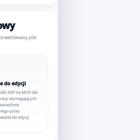
iowy
konwertowany plik
e do edycji
pliki 3GP na MOV dla
pracy wymagających
owszechnie
nego przez
anie do edycji