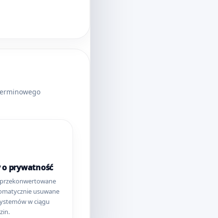
oterminowego
 o prywatność
i przekonwertowane
utomatycznie usuwane
systemów w ciągu
in.