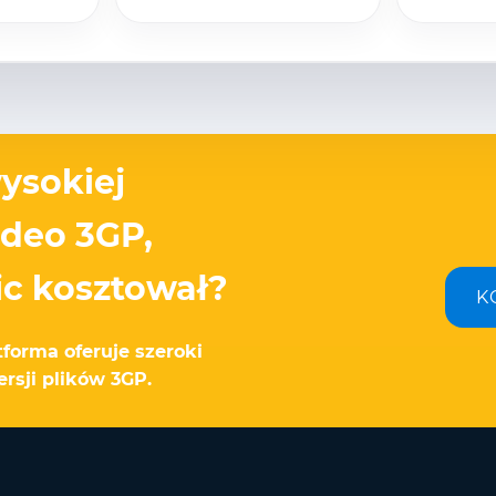
ysokiej
ideo 3GP,
nic kosztował?
K
tforma oferuje szeroki
sji plików 3GP.