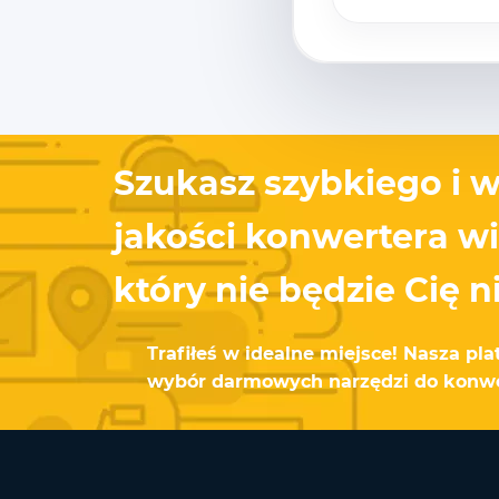
Szukasz szybkiego i w
jakości konwertera w
który nie będzie Cię 
Trafiłeś w idealne miejsce! Nasza pla
wybór darmowych narzędzi do konwer