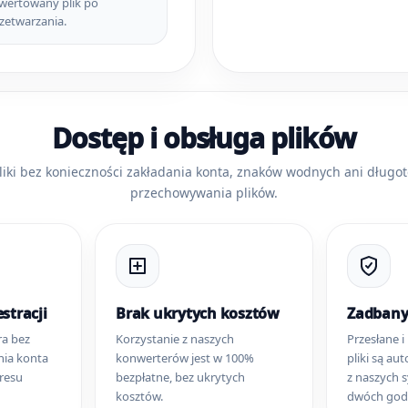
wertowany plik po
zetwarzania.
Dostęp i obsługa plików
liki bez konieczności zakładania konta, znaków wodnych ani dług
przechowywania plików.
stracji
Brak ukrytych kosztów
Zadbany
ra bez
Korzystanie z naszych
Przesłane 
nia konta
konwerterów jest w 100%
pliki są a
resu
bezpłatne, bez ukrytych
z naszych 
kosztów.
dwóch godz