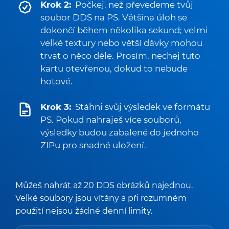
Krok 2:
Počkej, než převedeme tvůj
soubor DDS na PS. Většina úloh se
dokončí během několika sekund; velmi
velké textury nebo větší dávky mohou
trvat o něco déle. Prosím, nechej tuto
kartu otevřenou, dokud to nebude
hotové.
Krok 3:
Stáhni svůj výsledek ve formátu
PS. Pokud nahraješ více souborů,
výsledky budou zabalené do jednoho
ZIPu pro snadné uložení.
Můžeš nahrát až 20 DDS obrázků najednou.
Velké soubory jsou vítány a při rozumném
použití nejsou žádné denní limity.