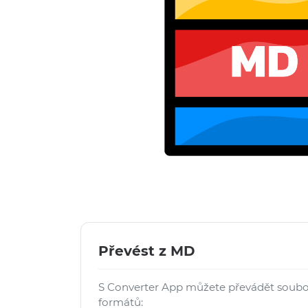
Převést z MD
S Converter App můžete převádět soub
formátů: