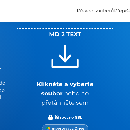
Převod souborů
Přepiš
MD 2 TEXT
.
do
Klikněte a vyberte
de
soubor
nebo ho
.
přetáhněte sem
Šifrováno SSL
Importovat z Drive