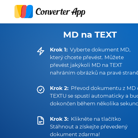
MD na TEXT
Krok 1:
Vyberte dokument MD,
který chcete převést. Můžete
převést jakýkoli MD na TEXT
nahráním obrázků na pravé straně
Krok 2:
Převod dokumentu z MD 
TEXTU se spustí automaticky a bu
dokončen během několika sekund
Krok 3:
Klikněte na tlačítko
Stáhnout a získejte převedený
dokument zdarma!