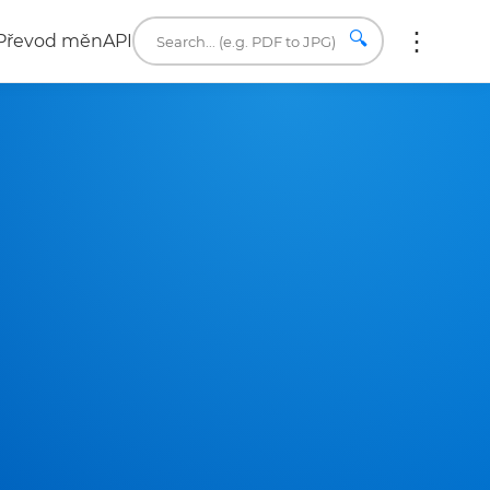
🔍
Převod měn
API