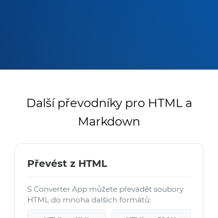
Další převodníky pro HTML a
Markdown
Převést z HTML
S Converter App můžete převádět soubory
HTML do mnoha dalších formátů: