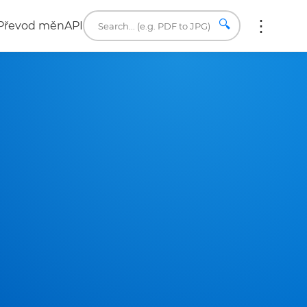
🔍
Převod měn
API