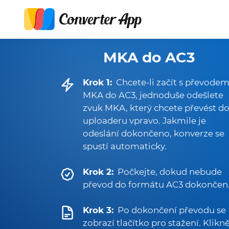
MKA do AC3
Krok 1:
Chcete-li začít s převode
MKA do AC3, jednoduše odešlete
zvuk MKA, který chcete převést d
uploaderu vpravo. Jakmile je
odeslání dokončeno, konverze se
spustí automaticky.
Krok 2:
Počkejte, dokud nebude
převod do formátu AC3 dokončen
Krok 3:
Po dokončení převodu se
zobrazí tlačítko pro stažení. Klikn