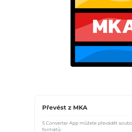
Převést z MKA
S Converter App můžete převádět soub
formátů: