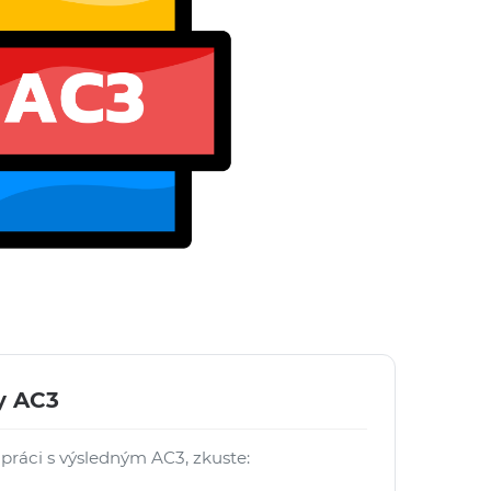
y AC3
 práci s výsledným AC3, zkuste: