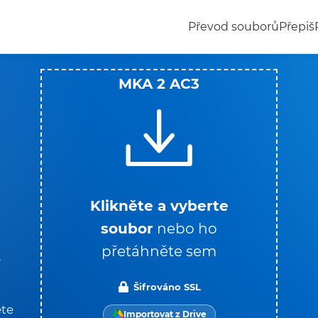
Převod souborů
Přepiš
MKA 2 AC3
m
o
Klikněte a vyberte
soubor
nebo ho
přetáhněte sem
.
Šifrováno SSL
ěte
Importovat z Drive