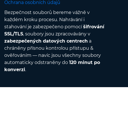
Ochrana osobních údajů
Bezpečnost souborů bereme vážně v
každém kroku procesu. Nahrávání i
stahování je zabezpečeno pomocí
šifrování
SSL/TLS
, soubory jsou zpracovávány v
zabezpečených datových centrech
a
chráněny přísnou kontrolou přístupu &
ověřováním — navíc jsou všechny soubory
automaticky odstraněny do
120 minut po
konverzi
.
Contact
Napište nám e-mail