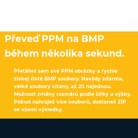
Převeď PPM na BMP
během několika sekund.
Přetáhni sem své PPM obrázky a rychle
získej čisté BMP soubory. Navždy zdarma,
velké soubory vítány, až 20 najednou.
Možnost změny rozměrů podle šířky a výšky.
Pokud nahraješ více souborů, dostaneš ZIP
se všemi výsledky.