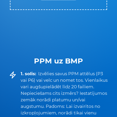
PPM uz BMP
1. solis:
Izvēlies savus PPM attēlus (P3
vai P6) vai velc un nomet tos. Vienlaikus
vari augšupielādēt līdz 20 failiem.
Nepieciešams cits izmērs? Iestatījumos
zemāk norādi platumu un/vai
augstumu. Padoms: Lai izvairītos no
izkropļojumiem, norādi tikai vienu