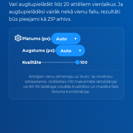
Vari augšupielādēt līdz 20 attēliem vienlaikus. Ja
augšupielādēsi vairāk nekā vienu failu, rezultāti
būs pieejami kā ZIP arhīvs.
Platums (px):
Augstums (px):
Kvalitāte
100
Atstājiet vienu dimensiju uz 'Auto', lai novērstu
izstiepšanos. Izvēlieties 100 maksimālai detalizācijai
vai 85–95 labākajai vizuālās kvalitātes un mazāka faila
lieluma kombinācijai.