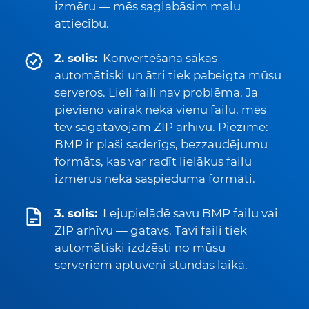
izmēru — mēs saglabāsim malu
attiecību.
2. solis:
Konvertēšana sākas
automātiski un ātri tiek pabeigta mūsu
serveros. Lieli faili nav problēma. Ja
pievieno vairāk nekā vienu failu, mēs
tev sagatavojam ZIP arhīvu. Piezīme:
BMP ir plaši saderīgs, bezzaudējumu
formāts, kas var radīt lielākus failu
izmērus nekā saspieduma formāti.
3. solis:
Lejupielādē savu BMP failu vai
ZIP arhīvu — gatavs. Tavi faili tiek
automātiski izdzēsti no mūsu
serveriem aptuveni stundas laikā.