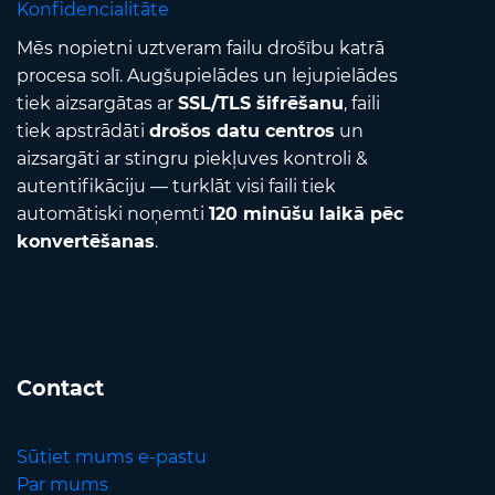
Konfidencialitāte
Mēs nopietni uztveram failu drošību katrā
procesa solī. Augšupielādes un lejupielādes
tiek aizsargātas ar
SSL/TLS šifrēšanu
, faili
tiek apstrādāti
drošos datu centros
un
aizsargāti ar stingru piekļuves kontroli &
autentifikāciju — turklāt visi faili tiek
automātiski noņemti
120 minūšu laikā pēc
konvertēšanas
.
Contact
Sūtiet mums e-pastu
Par mums