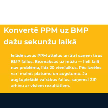
Konvertē PPM uz BMP
dažu sekunžu laikā
Ielādē savus PPM attēlus un ātri saņem tīrus
BMP failus. Bezmaksas uz mūžu — lieli faili
nav problēma, līdz 20 vienlaikus. Pēc izvēles
vari mainīt platumu un augstumu. Ja
augšupielādē vairākus failus, saņemsi ZIP
arhīvu ar visiem rezultātiem.