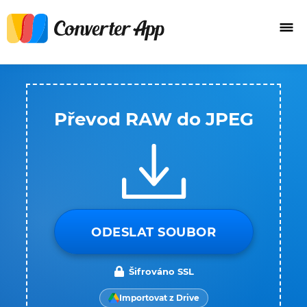
Převod RAW do JPEG
ODESLAT SOUBOR
Šifrováno SSL
Importovat z Drive