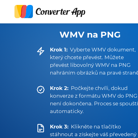
WMV na PNG
Krok 1:
Vyberte WMV dokument,
který chcete převést. Můžete
převést libovolný WMV na PNG
nahráním obrázků na pravé straně
Krok 2:
Počkejte chvíli, dokud
konverze z formátu WMV do PNG
není dokončena. Proces se spoušt
automaticky.
Krok 3:
Klikněte na tlačítko
stáhnout a získejte váš převedený