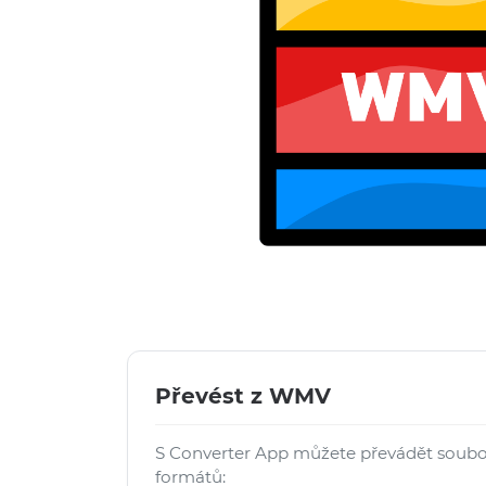
Převést z WMV
S Converter App můžete převádět soub
formátů: