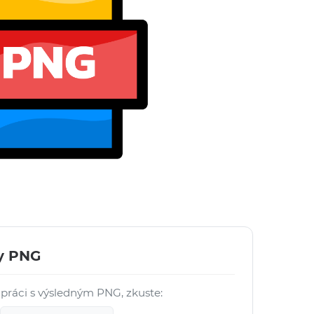
ry PNG
 práci s výsledným PNG, zkuste: