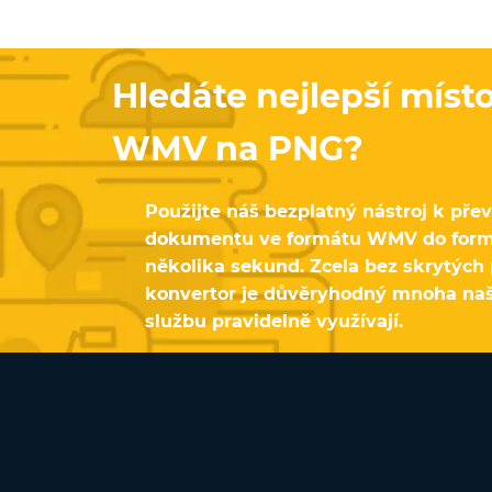
Hledáte nejlepší míst
WMV na PNG?
Použijte náš bezplatný nástroj k pře
dokumentu ve formátu WMV do for
několika sekund. Zcela bez skrytých 
konvertor je důvěryhodný mnoha našim
službu pravidelně využívají.