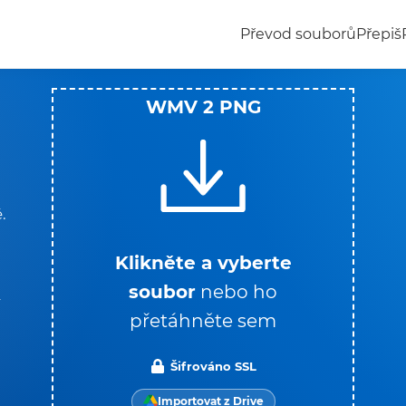
Převod souborů
Přepiš
WMV 2 PNG
.
Klikněte a vyberte
soubor
nebo ho
í
přetáhněte sem
Šifrováno SSL
Importovat z Drive