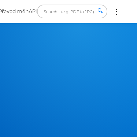
🔍
Převod měn
API