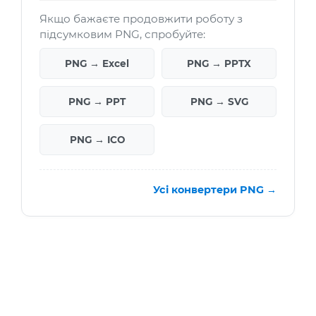
Якщо бажаєте продовжити роботу з
підсумковим PNG, спробуйте:
PNG → Excel
PNG → PPTX
PNG → PPT
PNG → SVG
PNG → ICO
Усі конвертери PNG →