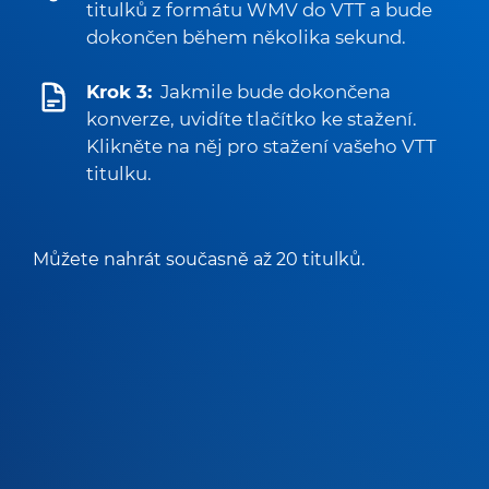
titulků z formátu WMV do VTT a bude
dokončen během několika sekund.
Krok 3:
Jakmile bude dokončena
konverze, uvidíte tlačítko ke stažení.
Klikněte na něj pro stažení vašeho VTT
titulku.
Můžete nahrát současně až 20 titulků.