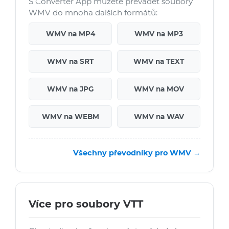
S Converter App můžete převádět soubory
WMV do mnoha dalších formátů:
WMV na MP4
WMV na MP3
WMV na SRT
WMV na TEXT
WMV na JPG
WMV na MOV
WMV na WEBM
WMV na WAV
Všechny převodníky pro WMV →
Více pro soubory VTT