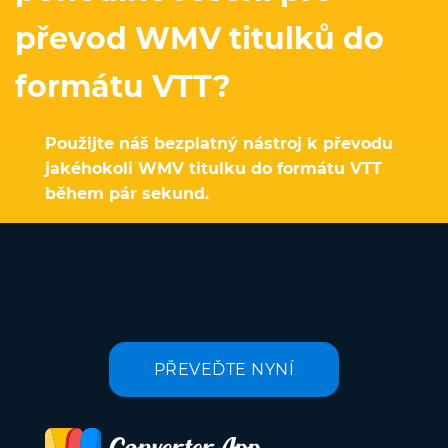
převod WMV titulků do
formátu VTT?
Použijte náš bezplatný nástroj k převodu
jakéhokoli WMV titulku do formátu VTT
během pár sekund.
PŘEVEĎTE NYNÍ