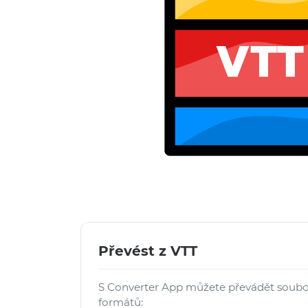
Převést z VTT
S Converter App můžete převádět soubo
formátů: