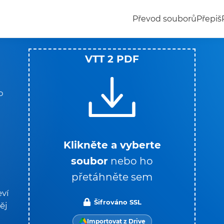
Převod souborů
Přepiš
VTT 2 PDF
o
Klikněte a vyberte
soubor
nebo ho
přetáhněte sem
eví
Šifrováno SSL
ěj
Importovat z Drive