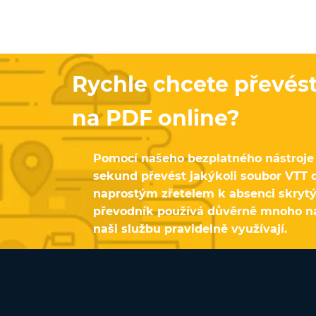
Rychle chcete převés
na PDF online?
Pomocí našeho bezplatného nástroj
sekund převést jakýkoli soubor VTT 
naprostým zřetelem k absenci skrytý
převodník používá důvěrně mnoho naš
naši službu pravidelně využívají.