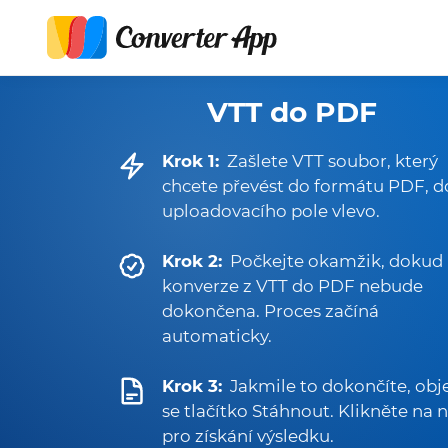
VTT do PDF
Krok 1:
Zašlete VTT soubor, který
chcete převést do formátu PDF, d
uploadovacího pole vlevo.
Krok 2:
Počkejte okamžik, dokud
konverze z VTT do PDF nebude
dokončena. Proces začíná
automaticky.
Krok 3:
Jakmile to dokončíte, obj
se tlačítko Stáhnout. Klikněte na n
pro získání výsledku.