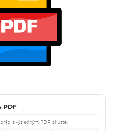
y PDF
 práci s výsledným PDF, zkuste: