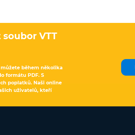
t soubor VTT
e můžete během několika
do formátu PDF. S
ch poplatků. Naši online
ich uživatelů, kteří