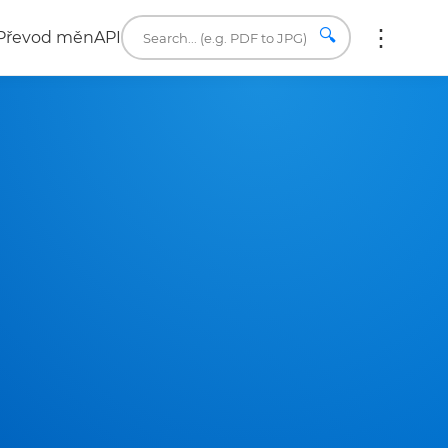
🔍
Převod měn
API