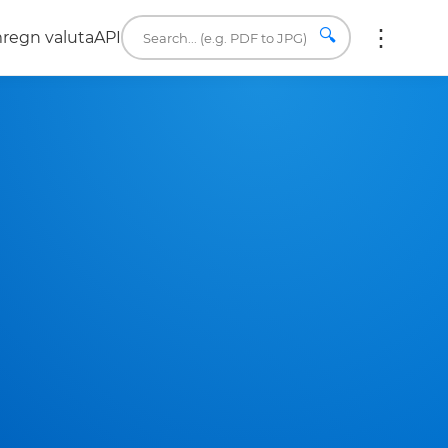
🔍
regn valuta
API