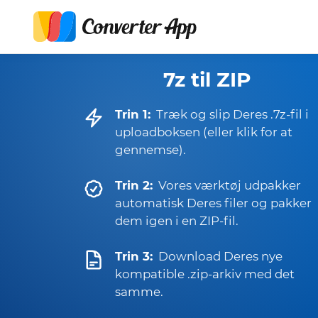
7z til ZIP
Trin 1:
Træk og slip Deres .7z-fil i
uploadboksen (eller klik for at
gennemse).
Trin 2:
Vores værktøj udpakker
automatisk Deres filer og pakker
dem igen i en ZIP-fil.
Trin 3:
Download Deres nye
kompatible .zip-arkiv med det
samme.