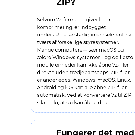
ZIP?
Selvom 7z-formatet giver bedre
komprimering, er indbygget
understøttelse stadig inkonsekvent på
tværs af forskellige styresystemer.
Mange computere—især macOS og
ældre Windows-systemer—og de fleste
mobile enheder kan ikke åbne 7z-filer
direkte uden tredjepartsapps. ZIP-filer
er anderledes. Windows, macOS, Linux,
Android og iOS kan alle åbne ZIP-filer
automatisk. Ved at konvertere 7z til ZIP
sikrer du, at du kan åbne dine
dokumenter på enhver enhed uden at
hente ekstra software som 7-Zip.
Fungerer det med