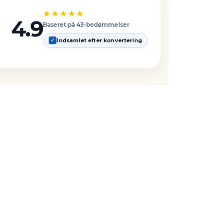
★★★★★
4.9
Baseret på 43-bedømmelser
Indsamlet efter konvertering
✓