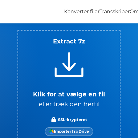
Konverter filer
Transskriber
Om
Extract 7z
Klik for at vælge en fil
eller træk den hertil
SSL-krypteret
Importér fra Drive