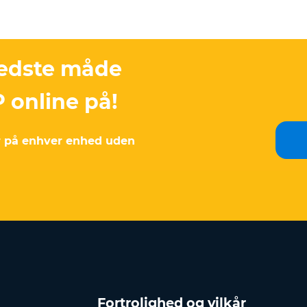
bedste måde
P online på!
ler på enhver enhed uden
Fortrolighed og vilkår