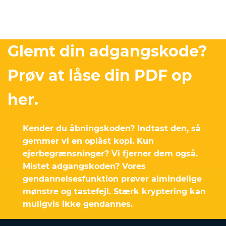
Glemt din adgangskode?
Prøv at låse din PDF op
her.
Kender du åbningskoden? Indtast den, så
gemmer vi en oplåst kopi. Kun
ejerbegrænsninger? Vi fjerner dem også.
Mistet adgangskoden? Vores
gendannelsesfunktion prøver almindelige
mønstre og tastefejl. Stærk kryptering kan
muligvis ikke gendannes.