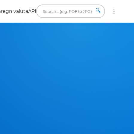
🔍
regn valuta
API