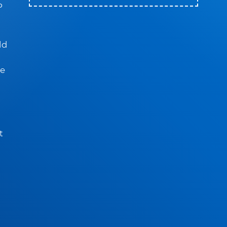
P
ld
se
t