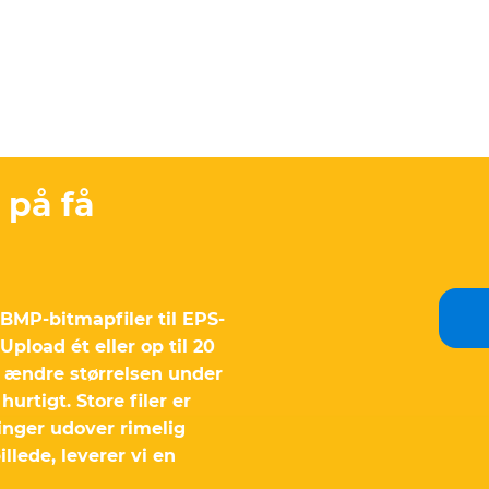
 på få
 BMP-bitmapfiler til EPS-
. Upload ét eller op til 20
at ændre størrelsen under
urtigt. Store filer er
nger udover rimelig
llede, leverer vi en