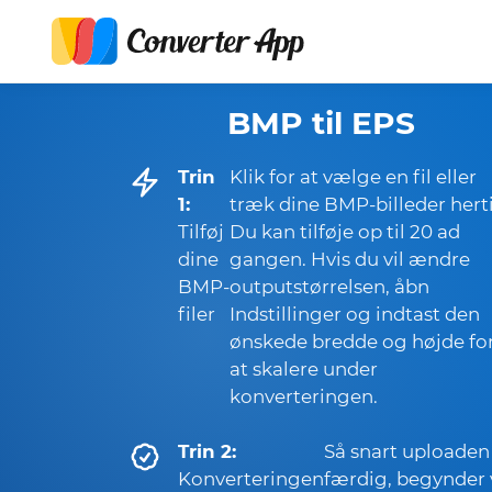
BMP til EPS
Trin
Klik for at vælge en fil eller
1:
træk dine BMP-billeder herti
Tilføj
Du kan tilføje op til 20 ad
dine
gangen. Hvis du vil ændre
BMP-
outputstørrelsen, åbn
filer
Indstillinger og indtast den
ønskede bredde og højde fo
at skalere under
konverteringen.
Trin 2:
Så snart uploaden
Konverteringen
færdig, begynder 