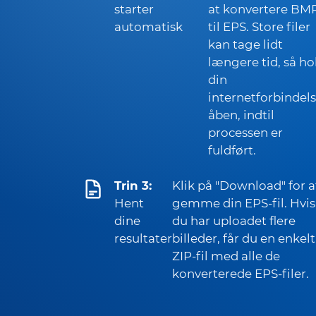
starter
at konvertere BM
automatisk
til EPS. Store filer
kan tage lidt
længere tid, så ho
din
internetforbindel
åben, indtil
processen er
fuldført.
Trin 3:
Klik på "Download" for a
Hent
gemme din EPS-fil. Hvis
dine
du har uploadet flere
resultater
billeder, får du en enkelt
ZIP-fil med alle de
konverterede EPS-filer.