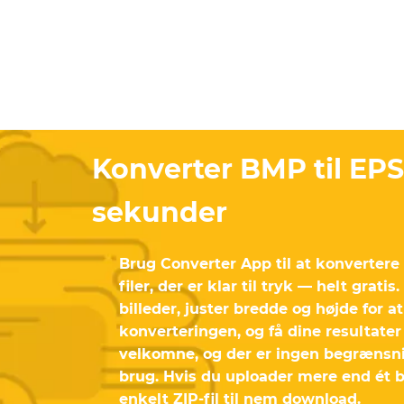
Konverter BMP til EPS
sekunder
Brug Converter App til at konvertere
filer, der er klar til tryk — helt gratis
billeder, juster bredde og højde for 
konverteringen, og få dine resultater h
velkomne, og der er ingen begrænsni
brug. Hvis du uploader mere end ét bi
enkelt ZIP-fil til nem download.