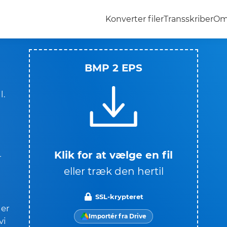
Konverter filer
Transskriber
Om
BMP 2 EPS
l.
Klik for at vælge en fil
r
eller træk den hertil
SSL-krypteret
 er
Importér fra Drive
vi