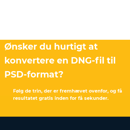
Ønsker du hurtigt at
konvertere en DNG-fil til
PSD-format?
Følg de trin, der er fremhævet ovenfor, og få
resultatet gratis inden for få sekunder.