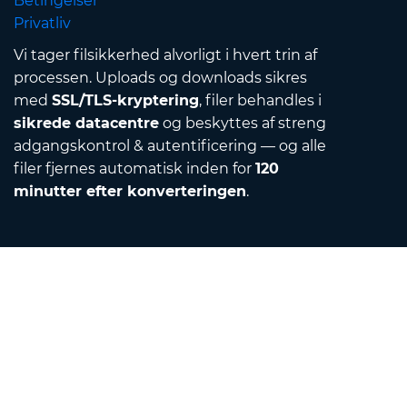
Betingelser
Privatliv
Vi tager filsikkerhed alvorligt i hvert trin af
processen. Uploads og downloads sikres
med
SSL/TLS-kryptering
, filer behandles i
sikrede datacentre
og beskyttes af streng
adgangskontrol & autentificering — og alle
filer fjernes automatisk inden for
120
minutter efter konverteringen
.
Contact
Send os en e-mail
Om os