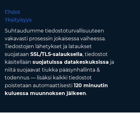
Ehdot
Yksityisyys
Suhtaudumme tiedostoturvallisuuteen
vakavasti prosessin jokaisessa vaiheessa.
Tiedostojen lähetykset ja lataukset
suojataan
SSL/TLS-salauksella
, tiedostot
käsitellään
suojatuissa datakeskuksissa
ja
niitä suojaavat tiukka pääsynhallinta &
todennus — lisäksi kaikki tiedostot
poistetaan automaattisesti
120 minuutin
kuluessa muunnoksen jälkeen
.
Contact