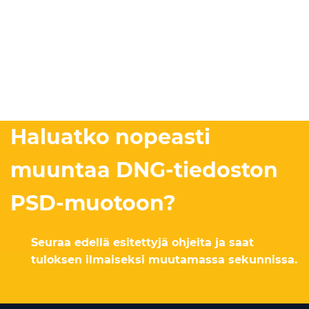
Haluatko nopeasti
muuntaa DNG-tiedoston
PSD-muotoon?
Seuraa edellä esitettyjä ohjeita ja saat
tuloksen ilmaiseksi muutamassa sekunnissa.