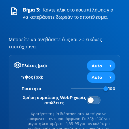
Βήμα 3:
Κάντε κλικ στο κουμπί λήψης για
να κατεβάσετε δωρεάν το αποτέλεσμα.
Μπορείτε να ανεβάσετε έως και 20 εικόνες
ταυτόχρονα.
Πλάτος (px):
Ύψος (px):
Ποιότητα
100
Χρήση συμπίεσης WebP χωρίς
απώλειες
Κρατήστε τη μία διάσταση στο 'Auto' για να
αποφύγετε την παραμόρφωση. Επιλέξτε 100 για
μέγιστη λεπτομέρεια, ή 85–95 για τον καλύτερο
συνδυασμό οπτικής ποιότητας και μικρότερου