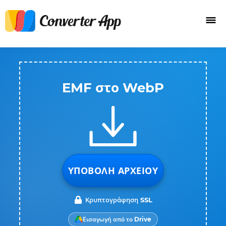
EMF στο WebP
ΥΠΟΒΟΛΉ ΑΡΧΕΊΟΥ
Κρυπτογράφηση SSL
Εισαγωγή από το Drive