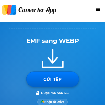
EMF sang WEBP
GỬI TỆP
Được mã hóa SSL
Nhập từ Drive