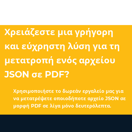
Χρειάζεστε μια γρήγορη
και εύχρηστη λύση για τη
μετατροπή ενός αρχείου
JSON σε PDF?
Χρησιμοποιήστε το δωρεάν εργαλείο μας για
να μετατρέψετε οποιοδήποτε αρχείο JSON σε
μορφή PDF σε λίγα μόνο δευτερόλεπτα.