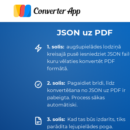
JSON uz PDF
1. solis:
augšupielādes lodziņā
kreisajā pusē iesniedziet JSON fail
kuru vēlaties konvertēt PDF
formātā.
2. solis:
Pagaidiet brīdi, līdz
konvertēšana no JSON uz PDF ir
pabeigta. Process sākas
automātiski.
3. solis:
Kad tas būs izdarīts, tiks
parādīta lejupielādes poga.