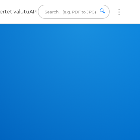
🔍
ertēt valūtu
API