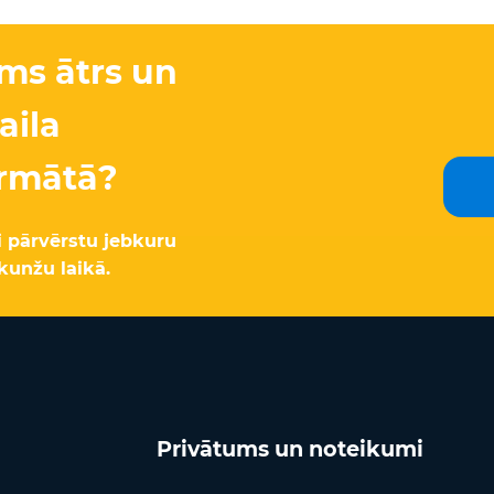
ams ātrs un
aila
ormātā?
i pārvērstu jebkuru
kunžu laikā.
Privātums un noteikumi