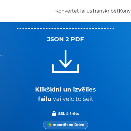
Konvertēt failus
Transkribēt
Konv
JSON 2 PDF
u,
Klikšķini un izvēlies
failu
vai velc to šeit
SSL šifrēts
Importēt no Drive