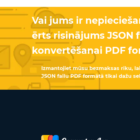
Vai jums ir nepiecieš
ērts risinājums JSON f
konvertēšanai PDF f
Izmantojiet mūsu bezmaksas rīku, la
JSON failu PDF formātā tikai dažu se