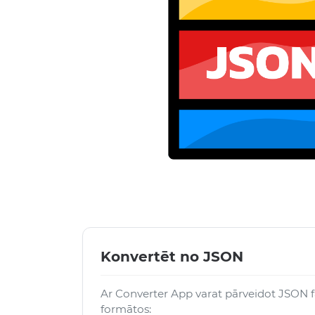
Konvertēt no JSON
Ar Converter App varat pārveidot JSON f
formātos: