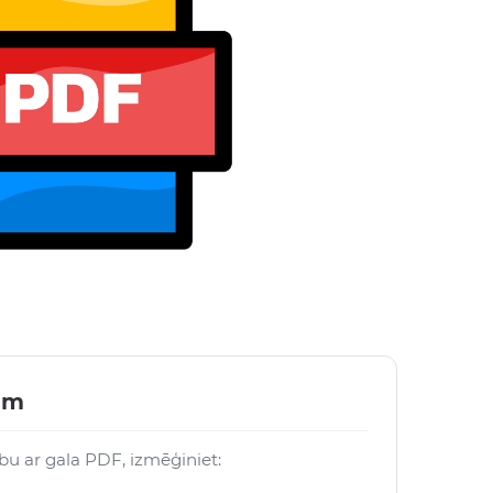
iem
rbu ar gala PDF, izmēģiniet: