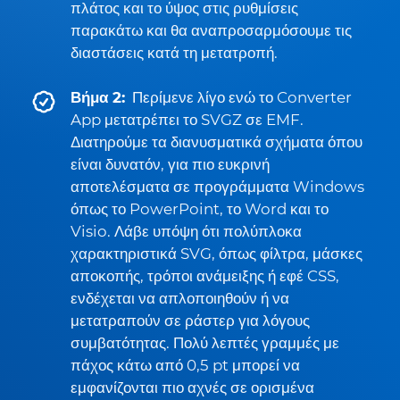
πλάτος και το ύψος στις ρυθμίσεις
παρακάτω και θα αναπροσαρμόσουμε τις
διαστάσεις κατά τη μετατροπή.
Βήμα 2:
Περίμενε λίγο ενώ το Converter
App μετατρέπει το SVGZ σε EMF.
Διατηρούμε τα διανυσματικά σχήματα όπου
είναι δυνατόν, για πιο ευκρινή
αποτελέσματα σε προγράμματα Windows
όπως το PowerPoint, το Word και το
Visio. Λάβε υπόψη ότι πολύπλοκα
χαρακτηριστικά SVG, όπως φίλτρα, μάσκες
αποκοπής, τρόποι ανάμειξης ή εφέ CSS,
ενδέχεται να απλοποιηθούν ή να
μετατραπούν σε ράστερ για λόγους
συμβατότητας. Πολύ λεπτές γραμμές με
πάχος κάτω από 0,5 pt μπορεί να
εμφανίζονται πιο αχνές σε ορισμένα