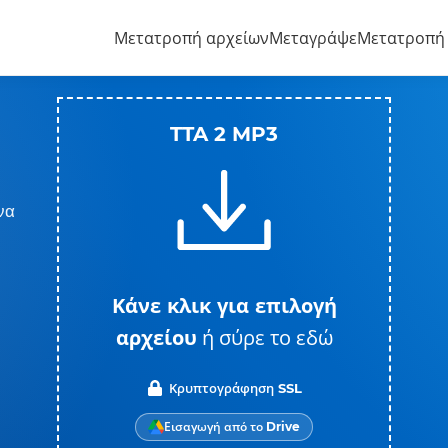
Μετατροπή αρχείων
Μεταγράψε
Μετατροπή
TTA 2 MP3
να
Κάνε κλικ για επιλογή
αρχείου
ή σύρε το εδώ
Κρυπτογράφηση SSL
Εισαγωγή από το Drive