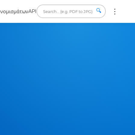
🔍
API
 νομισμάτων