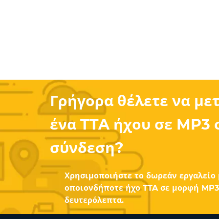
Γρήγορα θέλετε να με
ένα TTA ήχου σε MP3 
σύνδεση?
Χρησιμοποιήστε το δωρεάν εργαλείο 
οποιονδήποτε ήχο TTA σε μορφή MP3 
δευτερόλεπτα.