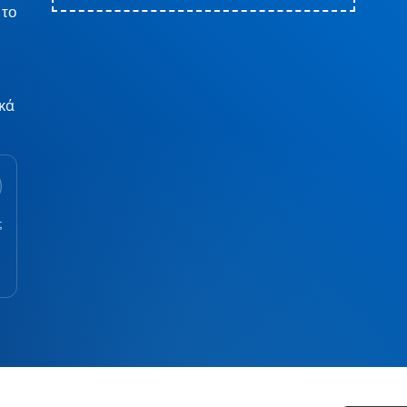
 το
κά
ς