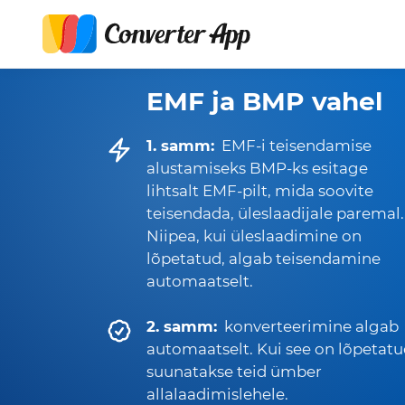
EMF ja BMP vahel
1. samm:
EMF-i teisendamise
alustamiseks BMP-ks esitage
lihtsalt EMF-pilt, mida soovite
teisendada, üleslaadijale paremal.
Niipea, kui üleslaadimine on
lõpetatud, algab teisendamine
automaatselt.
2. samm:
konverteerimine algab
automaatselt. Kui see on lõpetatu
suunatakse teid ümber
allalaadimislehele.