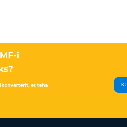
EMF-i
ks?
K
ikonverterit, et teha