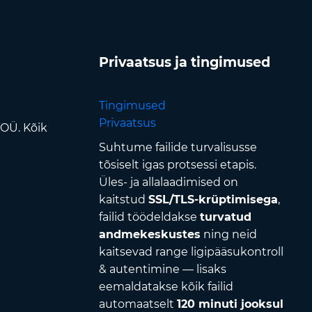
Privaatsus ja tingimused
Tingimused
Privaatsus
 OÜ. Kõik
Suhtume failide turvalisusse
tõsiselt igas protsessi etapis.
Üles- ja allalaadimised on
kaitstud
SSL/TLS-krüptimisega
,
failid töödeldakse
turvatud
andmekeskustes
ning neid
kaitsevad range ligipääsukontroll
& autentimine — lisaks
eemaldatakse kõik failid
automaatselt
120 minuti jooksul