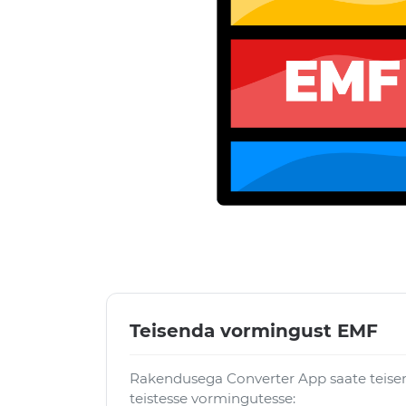
Teisenda vormingust EMF
Rakendusega Converter App saate teise
teistesse vormingutesse: