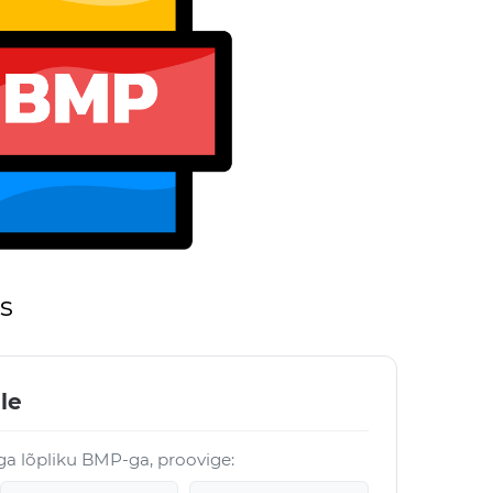
s
le
öga lõpliku BMP-ga, proovige: