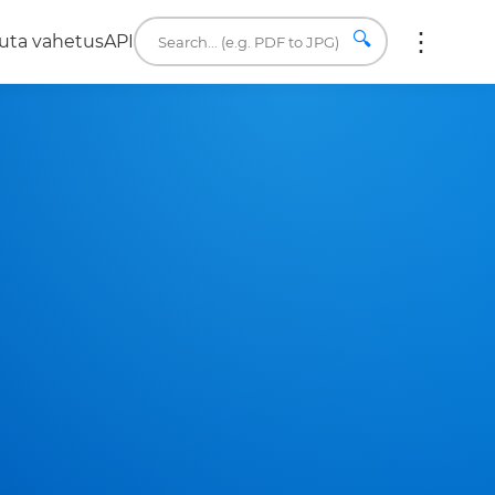
🔍
uta vahetus
API