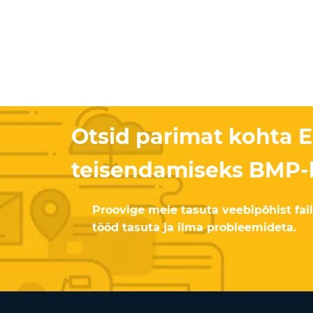
Otsid parimat kohta 
teisendamiseks BMP-
Proovige meie tasuta veebipõhist fail
tööd tasuta ja ilma probleemideta.