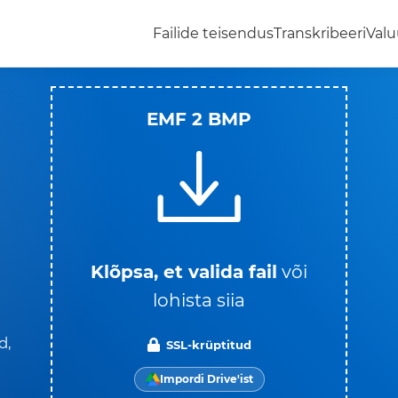
Failide teisendus
Transkribeeri
Valu
EMF 2 BMP
Klõpsa, et valida fail
või
lohista siia
d,
SSL-krüptitud
Impordi Drive'ist