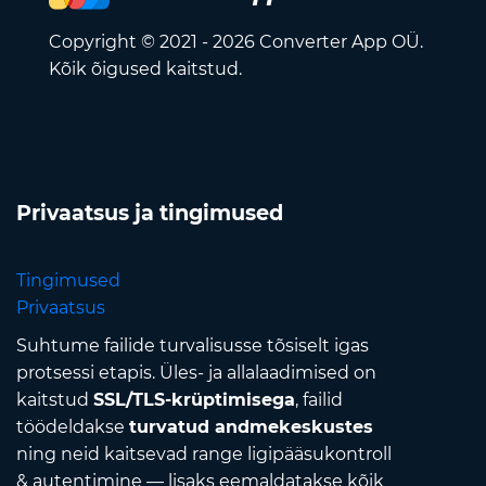
Copyright © 2021 - 2026 Converter App OÜ.
Kõik õigused kaitstud.
Privaatsus ja tingimused
Tingimused
Privaatsus
Suhtume failide turvalisusse tõsiselt igas
protsessi etapis. Üles- ja allalaadimised on
kaitstud
SSL/TLS-krüptimisega
, failid
töödeldakse
turvatud andmekeskustes
ning neid kaitsevad range ligipääsukontroll
& autentimine — lisaks eemaldatakse kõik