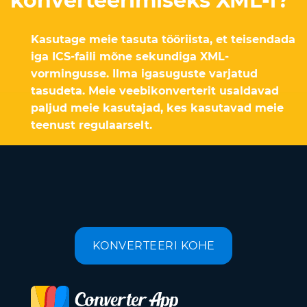
konverteerimiseks XML-i?
Kasutage meie tasuta tööriista, et teisendada
iga ICS-faili mõne sekundiga XML-
vormingusse. Ilma igasuguste varjatud
tasudeta. Meie veebikonverterit usaldavad
paljud meie kasutajad, kes kasutavad meie
teenust regulaarselt.
KONVERTEERI KOHE