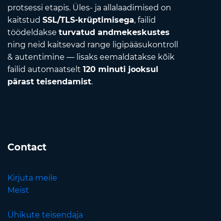
protsessi etapis. Üles- ja allalaadimised on
kaitstud
SSL/TLS-krüptimisega
, failid
töödeldakse
turvatud andmekeskustes
ning neid kaitsevad range ligipääsukontroll
& autentimine — lisaks eemaldatakse kõik
failid automaatselt
120 minuti jooksul
pärast teisendamist
.
Contact
Kirjuta meile
Meist
Ühikute teisendaja