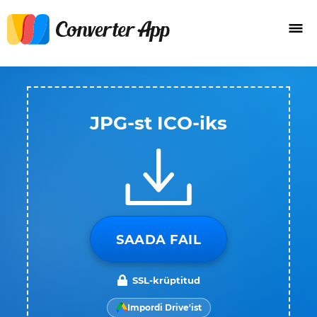
JPG-st ICO-iks
SAADA FAIL
SSL-krüptitud
Impordi Drive'ist