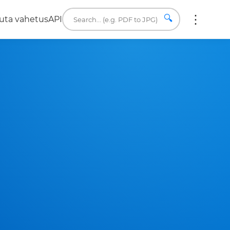
🔍
uta vahetus
API