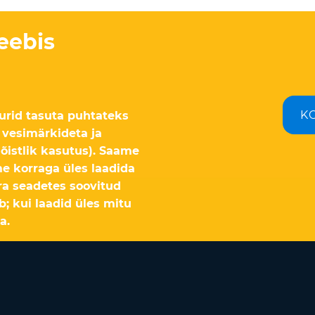
eebis
K
rid tasuta puhtateks
, vesimärkideta ja
õistlik kasutus). Saame
e korraga üles laadida
ra seadetes soovitud
ib; kui laadid üles mitu
a.