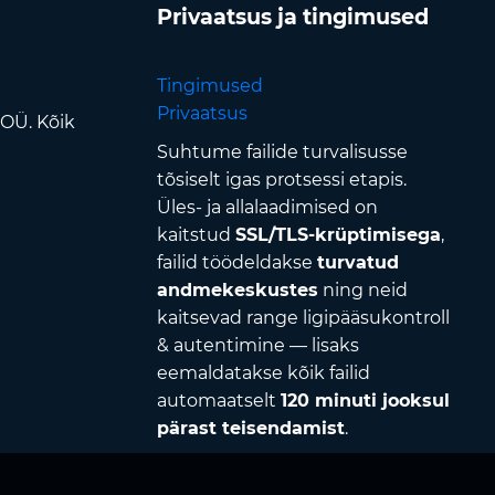
Privaatsus ja tingimused
Tingimused
Privaatsus
 OÜ. Kõik
Suhtume failide turvalisusse
tõsiselt igas protsessi etapis.
Üles- ja allalaadimised on
kaitstud
SSL/TLS-krüptimisega
,
failid töödeldakse
turvatud
andmekeskustes
ning neid
kaitsevad range ligipääsukontroll
& autentimine — lisaks
eemaldatakse kõik failid
automaatselt
120 minuti jooksul
pärast teisendamist
.