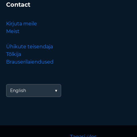
Contact
Kirjuta meile
Meist
Ühikute teisendaja
Tõlkija
Brauserilaiendused
English
Tagasi üles