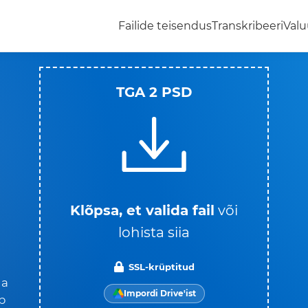
Failide teisendus
Transkribeeri
Valu
TGA 2 PSD
i
Klõpsa, et valida fail
või
lohista siia
SSL-krüptitud
ga
Impordi Drive'ist
b