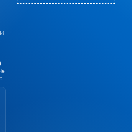
ki
d
ole
t.