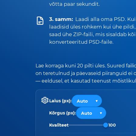
võtta paar sekundit.
3. samm:
Laadi alla oma PSD. Kui
laadisid üles rohkem kui ühe pildi,
saad ühe ZIP-faili, mis sisaldab kõi
konverteeritud PSD-faile.
Lae korraga kuni 20 pilti üles. Suured faili
on teretulnud ja päevaseid piiranguid ei 
— eeldusel, et kasutad teenust mõistlikul
Laius (px):
Kõrgus (px):
Kvaliteet
100