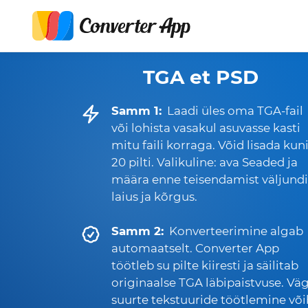
TGA et PSD
Samm 1:
Laadi üles oma TGA-fail
või lohista vasakul asuvasse kasti
mitu faili korraga. Võid lisada kun
20 pilti. Valikuline: ava Seaded ja
määra enne teisendamist väljundi
laius ja kõrgus.
Samm 2:
Konverteerimine algab
automaatselt. Converter App
töötleb su pilte kiiresti ja säilitab
originaalse TGA läbipaistvuse. Vä
suurte tekstuuride töötlemine või