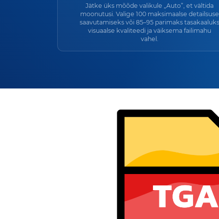
Jätke üks mõõde valikule „Auto”, et vältida
moonutusi. Valige 100 maksimaalse detailsuse
saavutamiseks või 85–95 parimaks tasakaaluk
visuaalse kvaliteedi ja väiksema failimahu
vahel.