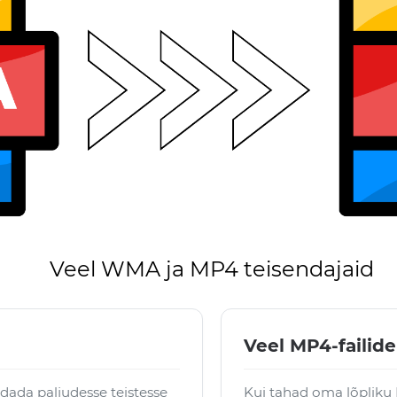
Veel WMA ja MP4 teisendajaid
Veel MP4-failide
dada paljudesse teistesse
Kui tahad oma lõpliku 