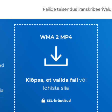
Failide teisendus
Transkribeeri
Valu
WMA 2 MP4
ad
Klõpsa, et valida fail
või
lohista siia
ja
d —
SSL-krüptitud