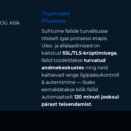
Tingimused
Privaatsus
 OÜ. Kõik
Suhtume failide turvalisusse
tõsiselt igas protsessi etapis.
Üles- ja allalaadimised on
kaitstud
SSL/TLS-krüptimisega
,
failid töödeldakse
turvatud
andmekeskustes
ning neid
kaitsevad range ligipääsukontroll
& autentimine — lisaks
eemaldatakse kõik failid
automaatselt
120 minuti jooksul
pärast teisendamist
.