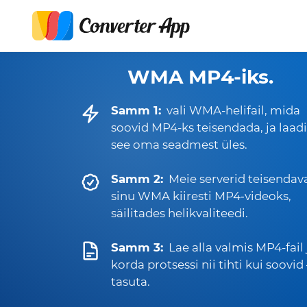
WMA MP4-iks.
Samm 1:
vali WMA-helifail, mida
soovid MP4-ks teisendada, ja laadi
see oma seadmest üles.
Samm 2:
Meie serverid teisendav
sinu WMA kiiresti MP4‑videoks,
säilitades helikvaliteedi.
Samm 3:
Lae alla valmis MP4-fail 
korda protsessi nii tihti kui soovi
tasuta.