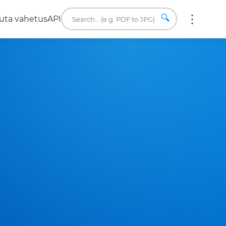
🔍
uta vahetus
API