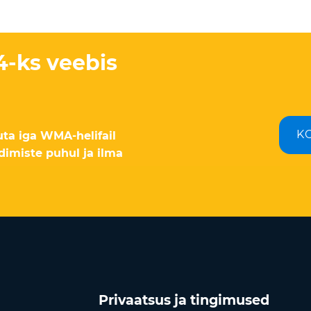
-ks veebis
K
uta iga WMA-helifail
dimiste puhul ja ilma
Privaatsus ja tingimused