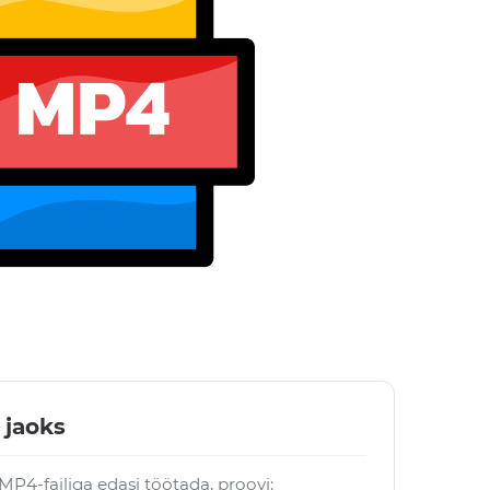
 jaoks
MP4-failiga edasi töötada, proovi: