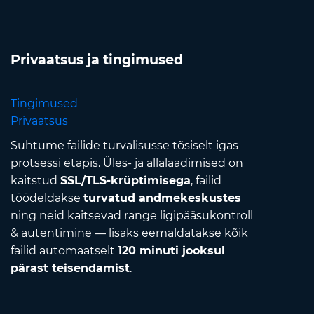
Privaatsus ja tingimused
Tingimused
Privaatsus
Suhtume failide turvalisusse tõsiselt igas
protsessi etapis. Üles- ja allalaadimised on
kaitstud
SSL/TLS-krüptimisega
, failid
töödeldakse
turvatud andmekeskustes
ning neid kaitsevad range ligipääsukontroll
& autentimine — lisaks eemaldatakse kõik
failid automaatselt
120 minuti jooksul
pärast teisendamist
.