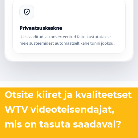
Privaatsuskeskne
Üles laaditud ja konverteeritud failid kustutatakse
meie süsteemidest automaatselt kahe tunni jooksul.
Otsite kiiret ja kvaliteetset
WTV videoteisendajat,
mis on tasuta saadaval?