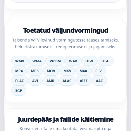
Toetatud väljundvormingud
Teisenda WTV levinud vormingutesse taasesitamiseks,
heli ekstraktimiseks, redigeerimiseks ja jagamiseks.
WMV
WMA
WEBM
WAV
OGV
OGG
MP4
MP3
MOV
MKV
M4A
FLV
FLAC
AVI
AMR
ALAC
AIFF
AAC
3GP
Juurdepääs ja failide käitlemine
Konverteeri faile ilma kontota, vesimärgita ega