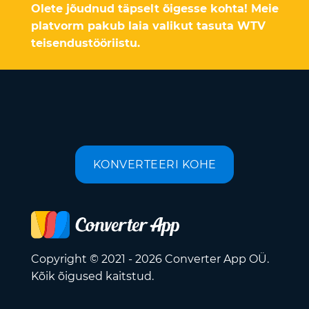
Olete jõudnud täpselt õigesse kohta! Meie
platvorm pakub laia valikut tasuta WTV
teisendustööriistu.
KONVERTEERI KOHE
Copyright © 2021 - 2026 Converter App OÜ.
Kõik õigused kaitstud.