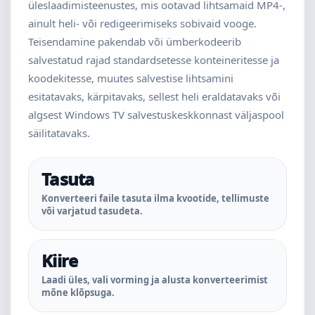
üleslaadimisteenustes, mis ootavad lihtsamaid MP4-,
ainult heli- või redigeerimiseks sobivaid vooge.
Teisendamine pakendab või ümberkodeerib
salvestatud rajad standardsetesse konteineritesse ja
koodekitesse, muutes salvestise lihtsamini
esitatavaks, kärpitavaks, sellest heli eraldatavaks või
algsest Windows TV salvestuskeskkonnast väljaspool
säilitatavaks.
Tasuta
Konverteeri faile tasuta ilma kvootide, tellimuste
või varjatud tasudeta.
Kiire
Laadi üles, vali vorming ja alusta konverteerimist
mõne klõpsuga.