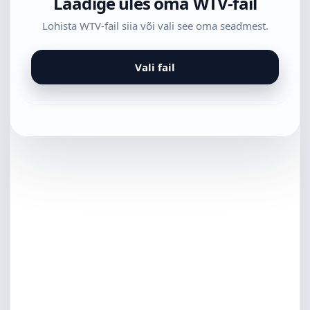
Laadige üles oma WTV-fail
Lohista WTV-fail siia või vali see oma seadmest.
Vali fail