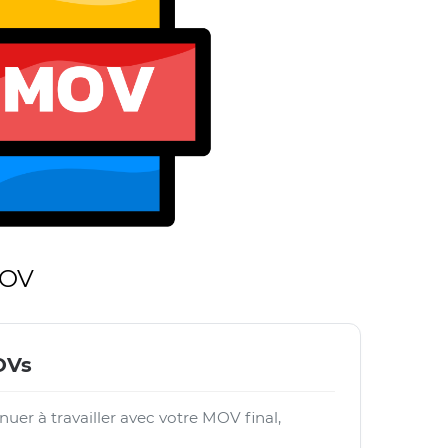
MOV
OVs
nuer à travailler avec votre MOV final,