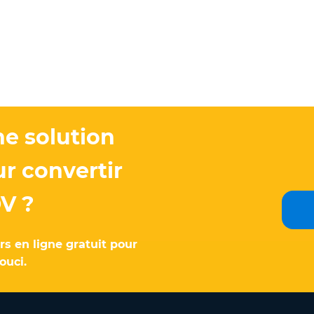
e solution
ur convertir
V ?
rs en ligne gratuit pour
ouci.