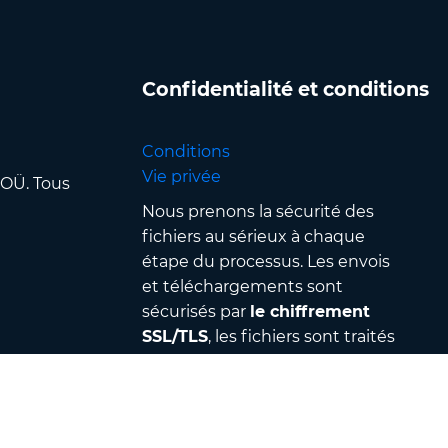
Confidentialité et conditions
Conditions
Vie privée
 OÜ. Tous
Nous prenons la sécurité des
fichiers au sérieux à chaque
étape du processus. Les envois
et téléchargements sont
sécurisés par
le chiffrement
SSL/TLS
, les fichiers sont traités
dans
des centres de données
sécurisés
et protégés par un
contrôle d’accès & une
authentification stricts — en