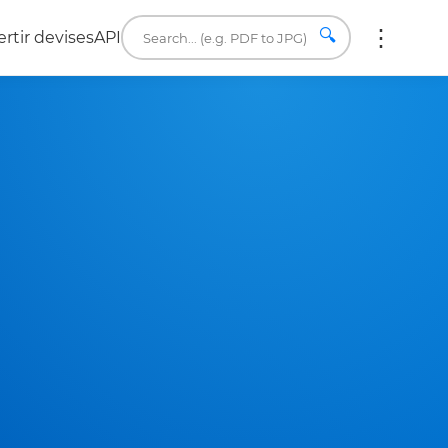
🔍
rtir devises
API