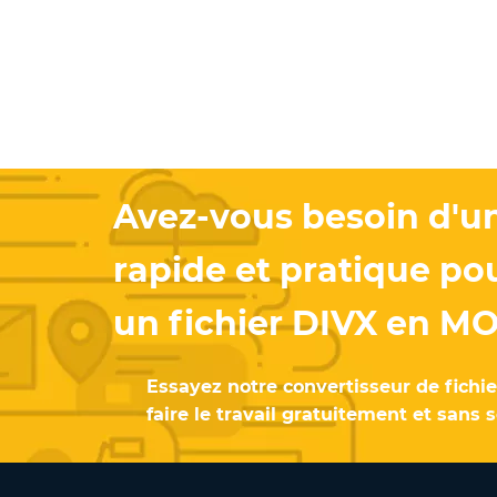
Avez-vous besoin d'un
rapide et pratique po
un fichier DIVX en MO
Essayez notre convertisseur de fichie
faire le travail gratuitement et sans s