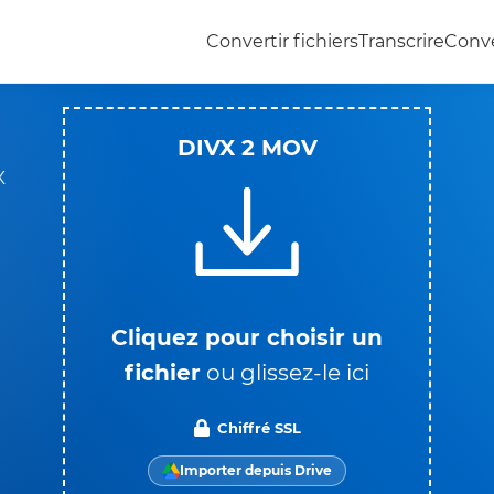
Convertir fichiers
Transcrire
Conve
DIVX 2 MOV
X
à
Cliquez pour choisir un
fichier
ou glissez-le ici
Chiffré SSL
Importer depuis Drive