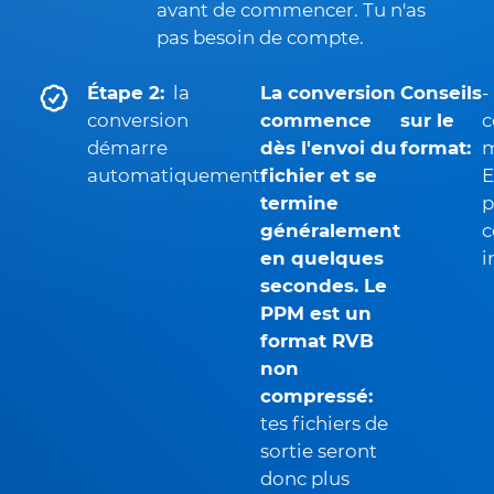
avant de commencer. Tu n'as
pas besoin de compte.
Étape 2:
la
La conversion
Conseils
-
conversion
commence
sur le
c
démarre
dès l'envoi du
format:
m
automatiquement
fichier et se
E
termine
p
généralement
c
en quelques
i
secondes. Le
PPM est un
format RVB
non
compressé:
tes fichiers de
sortie seront
donc plus