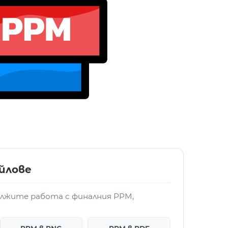
йлове
ължите работа с финалния PPM,