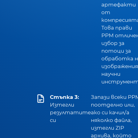
артефакти
от
компресията
Това прави
PPM отличе
избор за
потоци за
обработка н
изображения
научни
инструмент
Стъпка 3:
Запази всеки PP
Изтегли
поотделно или,
резултатите
ако си качил/а
си
няколко файла,
изтегли ZIP
архива, който