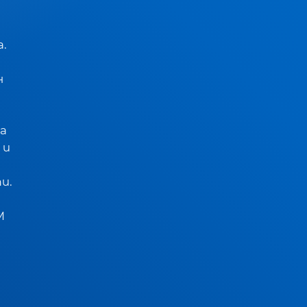
.
н
а
 и
и.
M