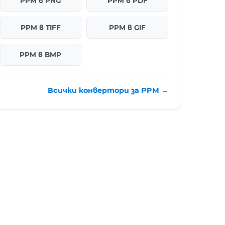
PPM в PNG
PPM в PDF
PPM в TIFF
PPM в GIF
PPM в BMP
Всички конвертори за PPM →