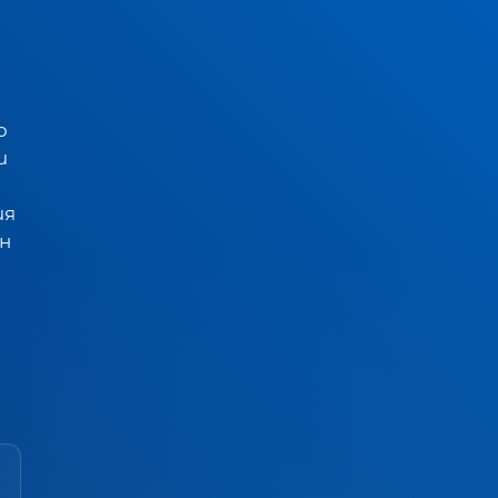
о
и
ия
ен