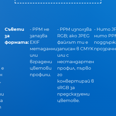
Съвети
- PPM не
- PPM използва
- Нито J
за
запазва
RGB; ако JPEG
нито PP
формата:
EXIF
файлът ти е
поддър
метаданни
записан в CMYK
прозрачн
или
или с
вградени
нестандартен
 е
цветови
профил, първо
н
профили.
го
,
конвертирай в
sRGB за
ти
предсказуеми
са
цветове.
т