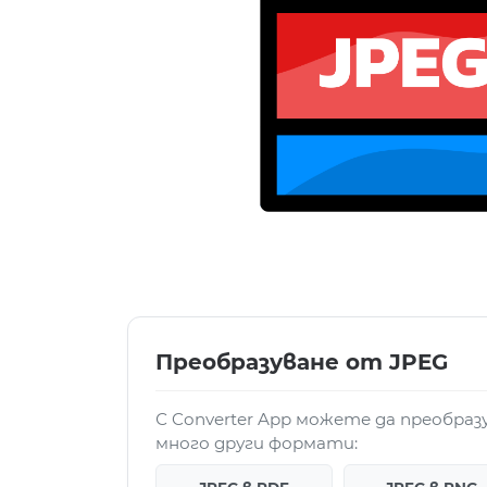
Преобразуване от JPEG
С Converter App можете да преобраз
много други формати: