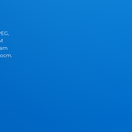
PEG,
M
жат
ост.