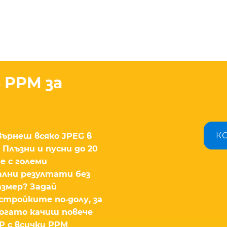
 PPM за
К
евърнеш всяко JPEG в
Плъзни и пусни до 20
е с големи
ални резултати без
змер? Задай
стройките по‑долу, за
огато качиш повече
P с всички PPM