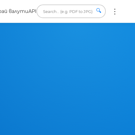
🔍
ай валути
API