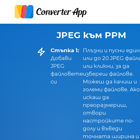
JPEG към PPM
Стъпка 1:
Плъзни и пусни един
Добави
или до 20 JPEG файла
JPEG
или кликни, за да
файловете
избереш файлове.
си
Можеш да качиш и
големи файлове. Ако
искаш да
преоразмериш,
отвори
настройките по-
долу и въведи
точната ширина и