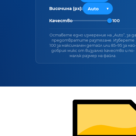
Височина (px):
Качество
100
Оставете едно измерение на „Auto“, за д
предотвратите разтягане. Изберете
100 за максимален детайл или 85–95 за най
добрия микс от визуално качество и по-
малък размер на файла.