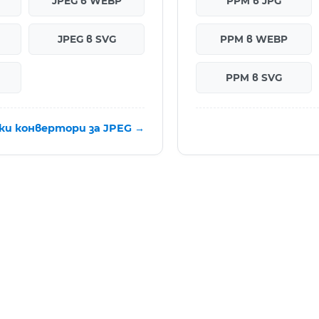
JPEG в WEBP
PPM в JPG
JPEG в SVG
PPM в WEBP
PPM в SVG
ки конвертори за JPEG →