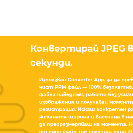
Конвертирай JPEG в
секунди.
Използвай Converter App, за да пр
чист PPM файл — 100% безплатно. 
файла наведнъж, работи без усили
изображения и получавай момент
регистрация. Искаш конкретен ра
желаната ширина и височина в на
да преоразмеряваш на момента. К
от един файл, ще получиш един ZI