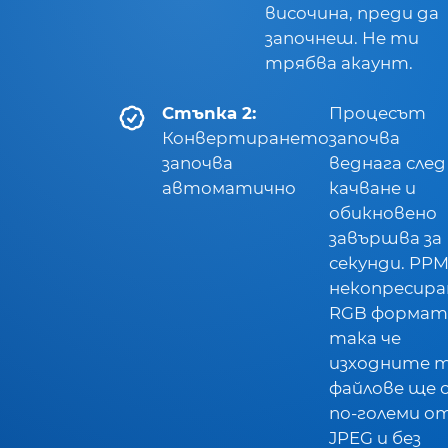
височина, преди да
започнеш. Не ти
трябва акаунт.
Стъпка 2:
Процесът
Конвертирането
започва
започва
веднага след
автоматично
качване и
обикновено
завършва за
секунди. PPM
некопресира
RGB формат
така че
изходните 
файлове ще 
по-големи о
JPEG и без