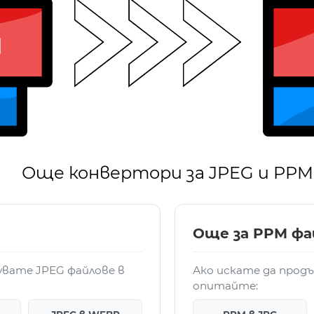
Още конвертори за JPEG и PPM
Още за PPM фа
увате JPEG файлове в
Ако искате да прод
опитайте: