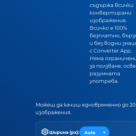
съдържа всички
конвертирани
изображения.
Всичко е 100%
безплатно, бърз
и без водни знац
с Converter App.
Няма ограничен
за ползване, осв
разумната
употреба.
Можеш да качиш едновременно до 20
изображения.
Ширина (px):