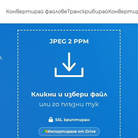
Конвертирай файлове
Транскрибирай
Конвертир
JPEG 2 PPM
,
Кликни и избери файл
или го плъзни тук
SSL криптиран
Импортиране от Drive