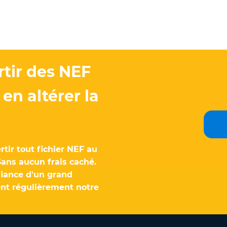
tir des NEF
en altérer la
rtir tout fichier NEF au
ans aucun frais caché.
fiance d'un grand
ent régulièrement notre