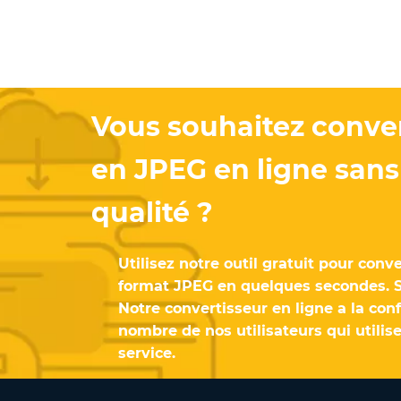
Vous souhaitez conver
en JPEG en ligne sans 
qualité ?
Utilisez notre outil gratuit pour conve
format JPEG en quelques secondes. S
Notre convertisseur en ligne a la con
nombre de nos utilisateurs qui utilis
service.