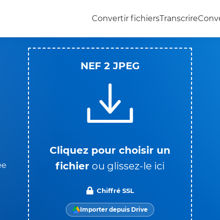
Convertir fichiers
Transcrire
Conve
NEF 2 JPEG
Cliquez pour choisir un
fichier
ou glissez-le ici
ée
Chiffré SSL
Importer depuis Drive