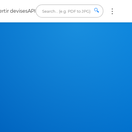
🔍
rtir devises
API