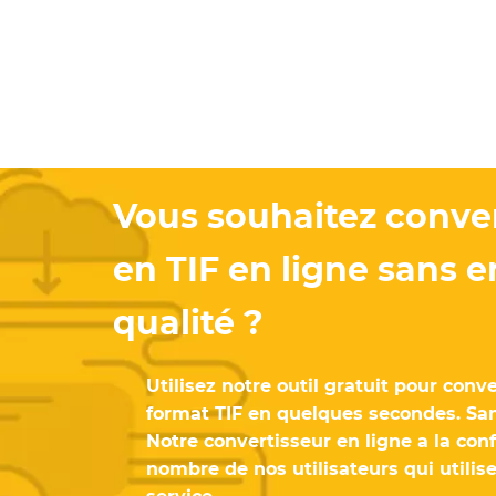
Vous souhaitez conver
en TIF en ligne sans en
qualité ?
Utilisez notre outil gratuit pour conve
format TIF en quelques secondes. San
Notre convertisseur en ligne a la con
nombre de nos utilisateurs qui utilis