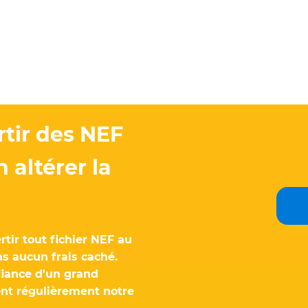
tir des NEF
 altérer la
rtir tout fichier NEF au
s aucun frais caché.
fiance d'un grand
ent régulièrement notre