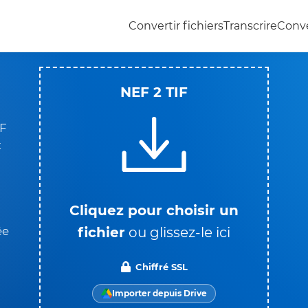
Convertir fichiers
Transcrire
Conve
NEF 2 TIF
IF
t
Cliquez pour choisir un
fichier
ou glissez-le ici
ée
Chiffré SSL
Importer depuis Drive