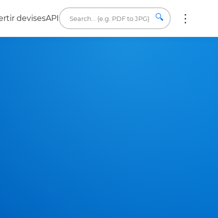
🔍
rtir devises
API