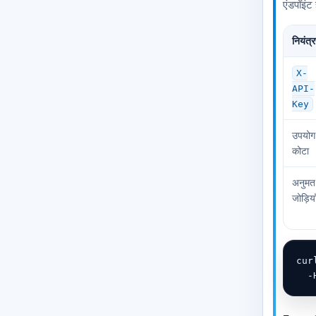
एंडपॉइंट
नियंत्
X-
API-
Key
उपयोग
कोटा
अनुमत
जोड़िया
cur
  -