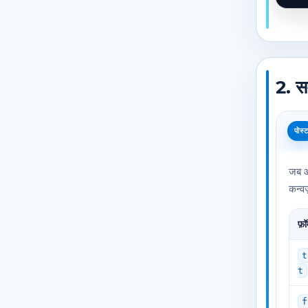
2. स
पोस्
जब आ
कन्व
फ़ॉ
t
t
f