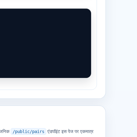
्वजनिक
एंडपॉइंट इस पेज पर एकमात्र
/public/pairs