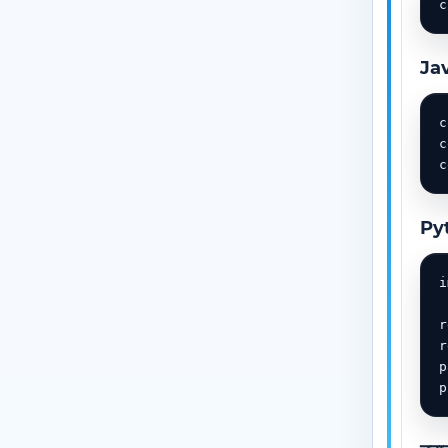
c
Ja
c
c
c
Py
i
r
r
p
p