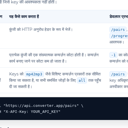
 है जिसे key की आवश्यकता नहीं होती।
रण
यह कैसे काम करता है
डेवलपर प्रभ
कुंजी को HTTP अनुरोध हेडर के रूप में भेजें।
/pairs
/progre
आवश्यक।
प्रत्येक कुंजी की एक संख्यात्मक कन्वर्ज़न कोटा होती है। कन्वर्ज़न
का कोट
-1
कार्य बनाए जाने पर कोटा कम हो जाता है।
कन्वर्ज़न को दर
Keys को
जैसे विशिष्ट कन्वर्ज़न प्रकारों तक सीमित
mp42mp3
/pairs
ँ
किया जा सकता है, या सभी समर्थित जोड़ों के लिए
तक पहुँच
key अधिकृत
all
दी जा सकती है।
अस्वीकार कर द
l "https://api.converter.app/pairs" \

H "X-API-Key: YOUR_API_KEY"