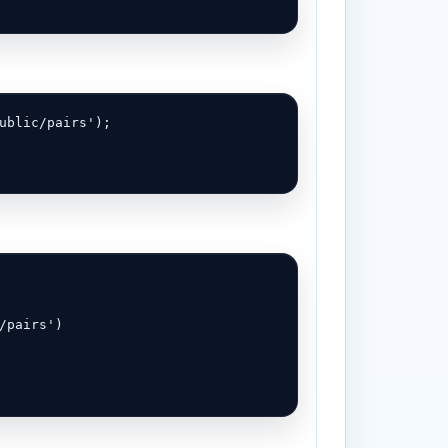
ublic/pairs');

pairs')
