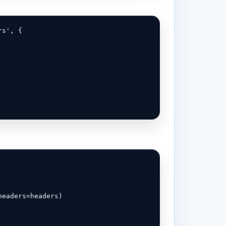
s', {

eaders=headers)
