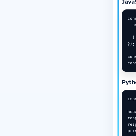
Java
con
  h
   
  }

});

con
con
Pyth
imp
hea
res
res
pri