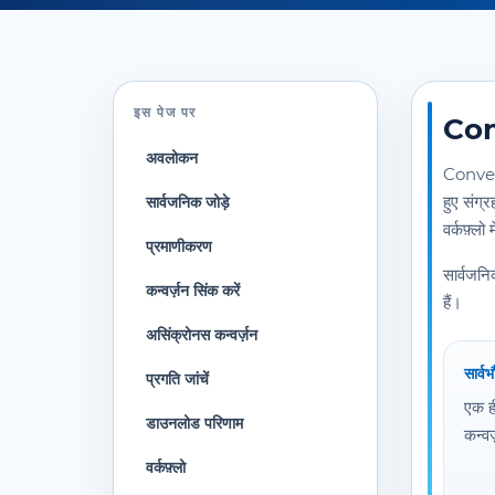
इस पेज पर
Con
अवलोकन
Convert
हुए संग्
सार्वजनिक जोड़े
वर्कफ़्ल
प्रमाणीकरण
सार्वज
कन्वर्ज़न सिंक करें
हैं।
असिंक्रोनस कन्वर्ज़न
सार्व
प्रगति जांचें
एक ही
डाउनलोड परिणाम
कन्वर
वर्कफ़्लो