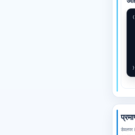
उदाह
{

 
 
 
 
 
 
 
प्रम
डेवलपर