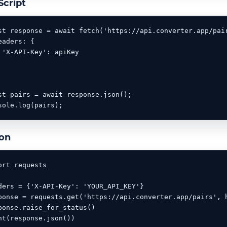
Script
st response = await fetch('https://api.converter.app/pair
eaders: {

 'X-API-Key': apiKey

st pairs = await response.json();

sole.log(pairs);
on
ort requests

ders = {'X-API-Key': 'YOUR_API_KEY'}

ponse = requests.get('https://api.converter.app/pairs', h
ponse.raise_for_status()

nt(response.json())