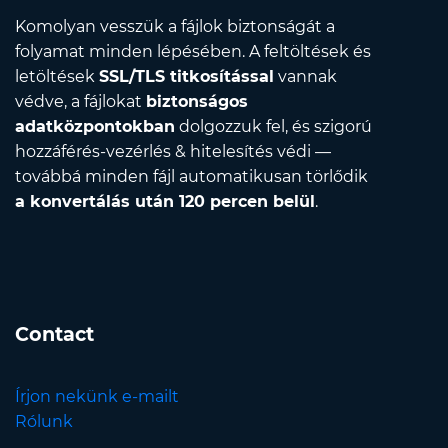
Komolyan vesszük a fájlok biztonságát a
folyamat minden lépésében. A feltöltések és
letöltések
SSL/TLS titkosítással
vannak
védve, a fájlokat
biztonságos
adatközpontokban
dolgozzuk fel, és szigorú
hozzáférés-vezérlés & hitelesítés védi —
továbbá minden fájl automatikusan törlődik
a konvertálás után 120 percen belül
.
Contact
Írjon nekünk e-mailt
Rólunk