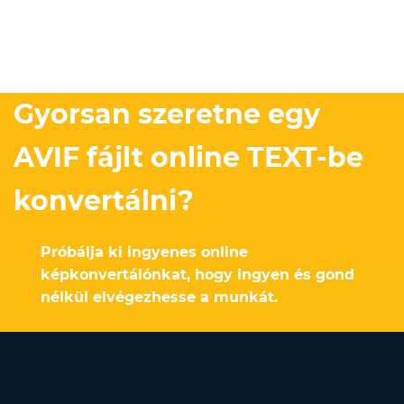
Gyorsan szeretne egy
AVIF fájlt online TEXT-be
konvertálni?
Próbálja ki ingyenes online
képkonvertálónkat, hogy ingyen és gond
nélkül elvégezhesse a munkát.