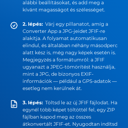
alábbi beállításokat, és add meg a
kívánt magasságot és szélességet.
2. lépés:
Várj egy pillanatot, amíg a
Converter App a JPG-jeidet JFIF-re
alakítja. A folyamat automatikusan
elindul, és általában néhány másodperc
alatt kész is, még nagy képek esetén is.
Megjegyzés a formátumról: a JFIF
ugyanazt a JPEG-tömörítést használja,
mint a JPG, de bizonyos EXIF-
információk — például a GPS-adatok —
esetleg nem kerülnek át.
3. lépés:
Töltsd le az új JFIF fájlodat. Ha
egynél több képet töltöttél fel, egy ZIP
fájlban kapod meg az összes
átkonvertált JFIF-et. Nyugodtan indítsd