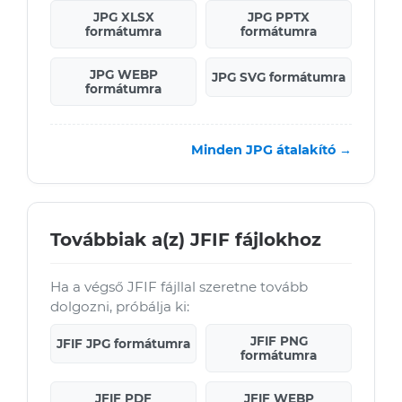
JPG XLSX
JPG PPTX
formátumra
formátumra
JPG WEBP
JPG SVG formátumra
formátumra
Minden JPG átalakító →
Továbbiak a(z) JFIF fájlokhoz
Ha a végső JFIF fájllal szeretne tovább
dolgozni, próbálja ki:
JFIF PNG
JFIF JPG formátumra
formátumra
JFIF PDF
JFIF WEBP