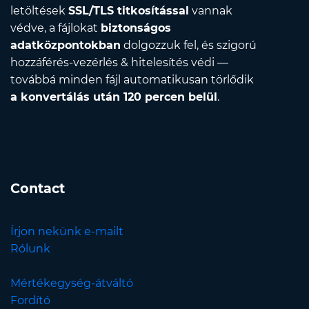
letöltések
SSL/TLS titkosítással
vannak
védve, a fájlokat
biztonságos
adatközpontokban
dolgozzuk fel, és szigorú
hozzáférés-vezérlés & hitelesítés védi —
továbbá minden fájl automatikusan törlődik
a konvertálás után 120 percen belül
.
Contact
Írjon nekünk e-mailt
Rólunk
Mértékegység-átváltó
Fordító