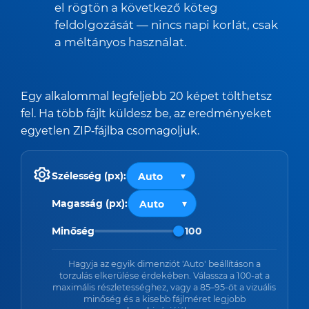
el rögtön a következő köteg
feldolgozását — nincs napi korlát, csak
a méltányos használat.
Egy alkalommal legfeljebb 20 képet tölthetsz
fel. Ha több fájlt küldesz be, az eredményeket
egyetlen ZIP‑fájlba csomagoljuk.
Szélesség (px):
Magasság (px):
Minőség
100
Hagyja az egyik dimenziót 'Auto' beállításon a
torzulás elkerülése érdekében. Válassza a 100-at a
maximális részletességhez, vagy a 85–95-öt a vizuális
minőség és a kisebb fájlméret legjobb